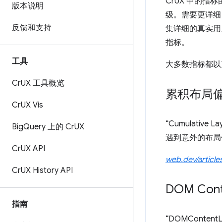
CrUX 中的指标
版本说明
级。需要更详细
反馈和支持
集详细的真实用户
指标。
工具
大多数指标都以
Cr
UX 工具概览
累积布局
Cr
UX Vis
“Cumulati
Big
Query 上的 Cr
UX
遇到意外的布局
Cr
UX API
web.dev/articles
Cr
UX History API
DOM Cont
指南
“DOMCont