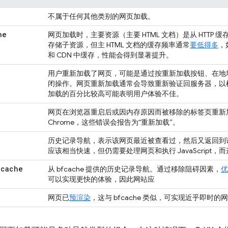
不属于任何其他类别的网页加载。
he
网页加载时，主要资源（主要 HTML 文档）是从 HTTP
存储子资源，但主 HTML 文档的缓存频率通常
要低得多
，
和 CDN 中缓存，性能会得到显著提升。
用户重新加载了网页，可能是通过按重新加载按钮、在地址栏
闭操作。网页重新加载通常会导致重新验证回服务器，以
加载的百分比较高可能表明用户体验不佳。
网页在浏览器重启后或因内存原因而被移除的标签页重新加载后
Chrome，这些错误会报告为“重新加载”。
历史记录导航，表示该网页最近被查看过，然后又返回到
应该相当快速，但仍需要处理网页和执行 JavaScript，而这
_
cache
从 bfcache 提供的历史记录导航。通过移除阻碍因素，
优
可以实现更快的体验，因此网站应
网页已
预渲染
，这与 bfcache 类似，可实现近乎即时的