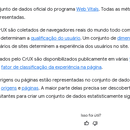
junto de dados oficial do programa
Web Vitals
. Todas as mét
presentadas.
rUX são coletados de navegadores reais do mundo todo co
 determinam a
qualificação do usuário
. Um conjunto de
dimen
ários de sites determinem a experiência dos usuários no site.
ados pelo CrUX são disponibilizados publicamente em várias
o
fator de classificação da experiência na página
.
rigens ou páginas estão representadas no conjunto de dados.
a
origens
e
páginas
. A maior parte delas precisa ser descobe
isitantes para criar um conjunto de dados estatisticamente sign
Isso foi útil?