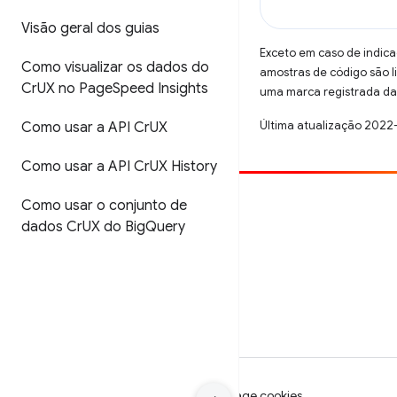
Visão geral dos guias
Exceto em caso de indica
Como visualizar os dados do
amostras de código são 
Cr
UX no Page
Speed Insights
uma marca registrada da 
Última atualização 2022
Como usar a API Cr
UX
Como usar a API Cr
UX History
Como usar o conjunto de
Contribuir
dados Cr
UX do Big
Query
Registre um bug
Veja as questões em aberto
Termos de Serviço
Privacidade
Manage cookies