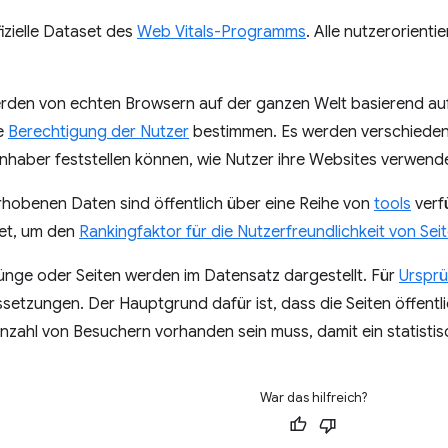
fizielle Dataset des
Web Vitals-Programms
. Alle nutzerorient
den von echten Browsern auf der ganzen Welt basierend a
ie
Berechtigung der Nutzer
bestimmen. Es werden verschiede
nhaber feststellen können, wie Nutzer ihre Websites verwend
rhobenen Daten sind öffentlich über eine Reihe von
tools
verf
et, um den
Rankingfaktor für die Nutzerfreundlichkeit von Sei
rünge oder Seiten werden im Datensatz dargestellt. Für
Urspr
etzungen. Der Hauptgrund dafür ist, dass die Seiten öffentli
zahl von Besuchern vorhanden sein muss, damit ein statistisch
War das hilfreich?