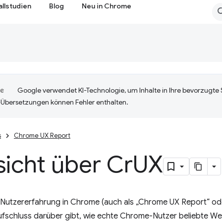
allstudien
Blog
Neu in Chrome
Google verwendet KI-Technologie, um Inhalte in Ihre bevorzugte
-Übersetzungen können Fehler enthalten.
s
Chrome UX Report
icht über Cr
UX
 Nutzererfahrung in Chrome (auch als „Chrome UX Report“ ode
ufschluss darüber gibt, wie echte Chrome-Nutzer beliebte We