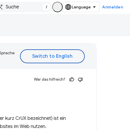
/
Anmelden
 Sprache
War das hilfreich?
r kurz CrUX bezeichnet) ist ein
bsites im Web nutzen.