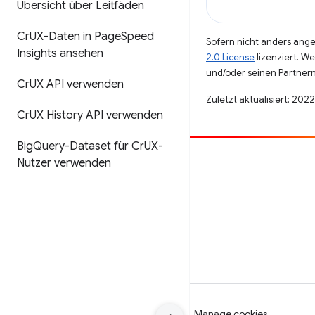
Übersicht über Leitfäden
Cr
UX-Daten in Page
Speed
Sofern nicht anders angeg
Insights ansehen
2.0 License
lizenziert. W
und/oder seinen Partnern
Cr
UX API verwenden
Zuletzt aktualisiert: 202
Cr
UX History API verwenden
Big
Query-Dataset für Cr
UX-
Nutzer verwenden
Beitragen
Fehler melden
Offene Fragen ansehen
Nutzungsbedingungen
Datenschutz
Manage cookies