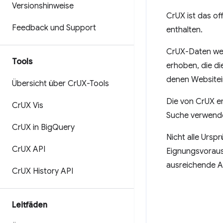
Versionshinweise
CrUX ist das of
Feedback und Support
enthalten.
CrUX-Daten wer
Tools
erhoben, die d
denen Websitei
Übersicht über Cr
UX-Tools
Die von CrUX e
Cr
UX Vis
Suche verwend
Cr
UX in Big
Query
Nicht alle Ursp
Cr
UX API
Eignungsvorauss
ausreichende An
Cr
UX History API
Leitfäden