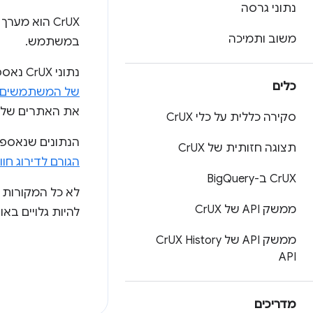
נתוני גרסה
CrUX הוא מערך הנתונים הרשמי של התוכנית
משוב ותמיכה
במשתמש.
נתוני CrUX נאספים מדפדפנים אמיתיים ברחבי העולם, על סמך אפשרויות דפדפן מסוימות שקובעות את
כלים
של המשתמשים
את האתרים שלה
סקירה כללית על כלי Cr
UX
הנתונים שנאספים על ידי CrUX זמינים באו
תצוגה חזותית של Cr
UX
הגורם לדירוג חו
UX ב-Big
Cr
Query
לא כל המקורות א
ממשק API של Cr
UX
להיות גלויים בא
ממשק API של Cr
UX History
API
מדריכים