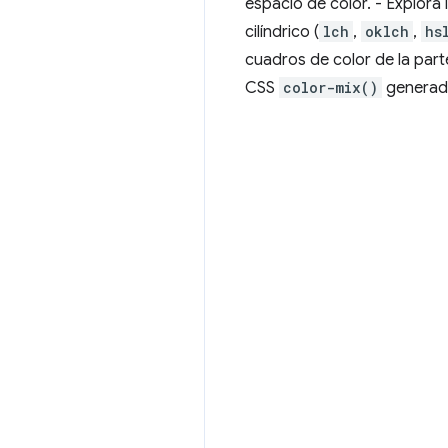
espacio de color. - Explora
cilíndrico (
lch
,
oklch
,
hs
cuadros de color de la parte
CSS
color-mix()
generado 