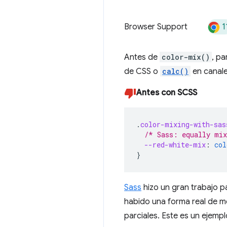
1
Browser Support
Antes de
color-mix()
, pa
de CSS o
calc()
en canale
Antes con SCSS
.
color-mixing-with-sas
/* Sass: equally mix
--red-white-mix
:
col
}
Sass
hizo un gran trabajo p
habido una forma real de me
parciales. Este es un ejemp