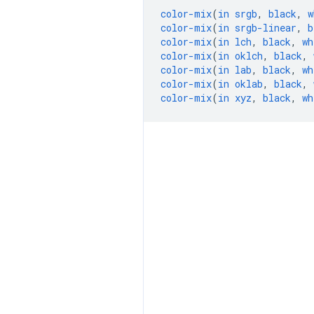
color-mix
(
in
srgb
,
black
,
w
color-mix
(
in
srgb-linear
,
b
color-mix
(
in
lch
,
black
,
wh
color-mix
(
in
oklch
,
black
,
color-mix
(
in
lab
,
black
,
wh
color-mix
(
in
oklab
,
black
,
color-mix
(
in
xyz
,
black
,
wh