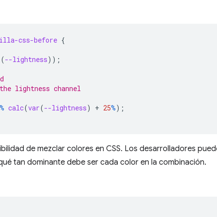
illa-css-before
{
r
(
--lightness
));
d
the lightness channel
%
calc
(
var
(
--lightness
)
+
25
%
)
;
ibilidad de mezclar colores en CSS. Los desarrolladores pued
 qué tan dominante debe ser cada color en la combinación.