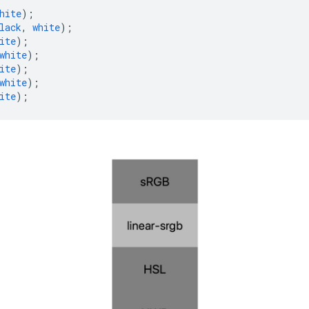
hite
);
lack
,
white
);
ite
);
white
);
ite
);
white
);
ite
);