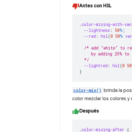
Antes con HSL
.
color-mixing-with-van
--lightness
:
50
%
;
--red
:
hsl
(
0
50
%
va
/* add "white" to re
     by adding 25% to 
  */
--lightred
:
hsl
(
0
50
}
color-mix()
brinda la pos
color mezclar los colores y
Después
.
color-mixing-after
{