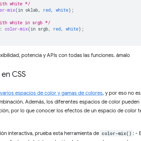
ith white */
or-mix
(
in
oklab
,
red
,
white
);
ith white in srgb */
:
color-mix
(
in
srgb
,
red
,
white
);
xibilidad, potencia y APIs con todas las funciones. ámalo
 en CSS
arios espacios de color y gamas de colores
, y por eso no es
ombinación. Además, los diferentes espacios de color pueden
ión, por lo que conocer los efectos de un espacio de color t
ión interactiva, prueba esta herramienta de
color-mix()
: -