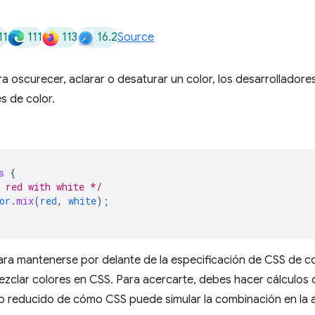
11
111
113
16.2
Source
ra oscurecer, aclarar o desaturar un color, los desarrollado
s de color.
s
{
 red with white */
or
.
mix
(
red
,
white
);
ara mantenerse por delante de la especificación de CSS de c
zclar colores en CSS. Para acercarte, debes hacer cálculos 
lo reducido de cómo CSS puede simular la combinación en la 