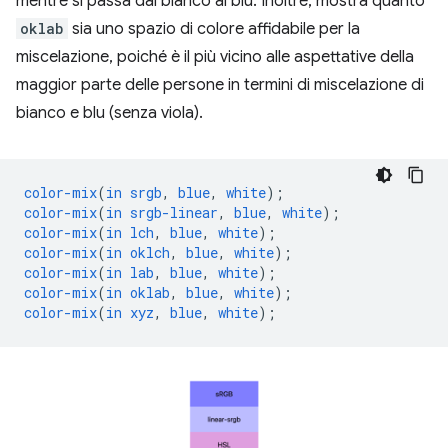
mentre si passa dal bianco al blu. Inoltre, mostra quanto
oklab
sia uno spazio di colore affidabile per la
miscelazione, poiché è il più vicino alle aspettative della
maggior parte delle persone in termini di miscelazione di
bianco e blu (senza viola).
color-mix
(
in
srgb
,
blue
,
white
);
color-mix
(
in
srgb-linear
,
blue
,
white
);
color-mix
(
in
lch
,
blue
,
white
);
color-mix
(
in
oklch
,
blue
,
white
);
color-mix
(
in
lab
,
blue
,
white
);
color-mix
(
in
oklab
,
blue
,
white
);
color-mix
(
in
xyz
,
blue
,
white
);