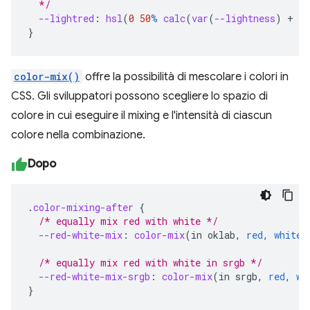
  */
--lightred
:
hsl
(
0
50
%
calc
(
var
(
--lightness
)
+
25
}
color-mix()
offre la possibilità di mescolare i colori in
CSS. Gli sviluppatori possono scegliere lo spazio di
colore in cui eseguire il mixing e l'intensità di ciascun
colore nella combinazione.
Dopo
.
color-mixing-after
{
/* equally mix red with white */
--red-white-mix
:
color-mix
(
in
oklab
,
red
,
white
)
/* equally mix red with white in srgb */
--red-white-mix-srgb
:
color-mix
(
in
srgb
,
red
,
wh
}