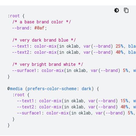
:
root
{
/* a base brand color */
--brand
:
#0af
;
/* very dark brand blue */
--text1
:
color-mix
(
in
oklab
,
var
(
--brand
)
25
%
,
bla
--text2
:
color-mix
(
in
oklab
,
var
(
--brand
)
40
%
,
bla
/* very bright brand white */
--surface1
:
color-mix
(
in
oklab
,
var
(
--brand
)
5
%
,
w
}
@
media
(
prefers-color-scheme
:
dark
)
{
:
root
{
--text1
:
color-mix
(
in
oklab
,
var
(
--brand
)
15
%
,
w
--text2
:
color-mix
(
in
oklab
,
var
(
--brand
)
40
%
,
w
--surface1
:
color-mix
(
in
oklab
,
var
(
--brand
)
5
%
,
}
}