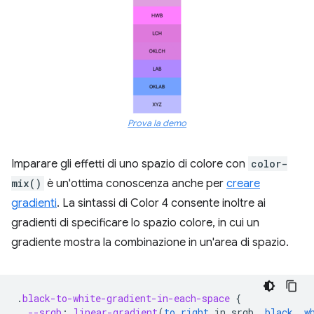
Prova la demo
Imparare gli effetti di uno spazio di colore con
color-
mix()
è un'ottima conoscenza anche per
creare
gradienti
. La sintassi di Color 4 consente inoltre ai
gradienti di specificare lo spazio colore, in cui un
gradiente mostra la combinazione in un'area di spazio.
.
black-to-white-gradient-in-each-space
{
--srgb
:
linear-gradient
(
to
right
in
srgb
,
black
,
w