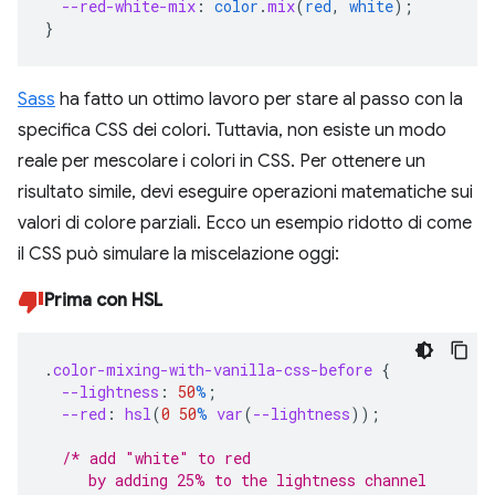
--red-white-mix
:
color
.
mix
(
red
,
white
);
}
Sass
ha fatto un ottimo lavoro per stare al passo con la
specifica CSS dei colori. Tuttavia, non esiste un modo
reale per mescolare i colori in CSS. Per ottenere un
risultato simile, devi eseguire operazioni matematiche sui
valori di colore parziali. Ecco un esempio ridotto di come
il CSS può simulare la miscelazione oggi:
Prima con HSL
.
color-mixing-with-vanilla-css-before
{
--lightness
:
50
%
;
--red
:
hsl
(
0
50
%
var
(
--lightness
));
/* add "white" to red
     by adding 25% to the lightness channel