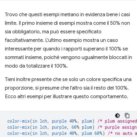
Trovo che questi esempi mettano in evidenza bene i casi
limite. Il primo insieme di esempi mostra come il 50% non
sia obbligatorio, ma può essere specificato
facoltativamente. L'ultimo esempio mostra un caso
interessante per quando i rapporti superano il 100% se
sommati insieme, poiché vengono ugualmente bloccati in
modo da totalizzare il 100%.
Tieni inoltre presente che se solo un colore specifica una
proporzione, si presume che l'altro sia il resto del 100%.
Ecco altri esempi per illustrare questo comportamento.
color-mix
(
in
lch
,
purple
40
%,
plum
)
/* plum assigne
color-mix
(
in
lch
,
purple
,
60
%
plum
)
/* purple assig
color-mix
(
in
lch
,
purple
40
%,
plum
60
%)
/* no auto 