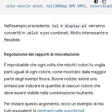
color-mix
(
in
oklch
,
hsl
(
200deg
50
%
50
%),
color
(
disp
Nell'esempio precedente,
hsl
e
display-p3
verranno
convertiti in
oklch
e poi combinati. Molto interessante e
flessibile.
Regolazione dei rapporti di miscelazione
È improbabile che ogni volta che mischi i colori tu voglia
parti uguali di ogni colore, come mostrato dalla maggior
parte degli esempi finora. Buone notizie: esiste una
sintassi per indicare la quantità di ciascun colore che
deve essere visibile nella combinazione risultante.
Per iniziare questo argomento, ecco un esempio di mix
tutti equivalenti (e
rientranti nelle specifiche
):