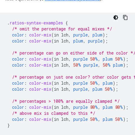
.
ratios-syntax-examples
{
/* omit the percentage for equal mixes */
color
:
color-mix
(
in
lch
,
purple
,
plum
);
color
:
color-mix
(
in
lch
,
plum
,
purple
);
/* percentage can go on either side of the color *
color
:
color-mix
(
in
lch
,
purple
50
%
,
plum
50
%
);
color
:
color-mix
(
in
lch
,
50
%
purple
,
50
%
plum
);
/* percentage on just one color? other color gets 
color
:
color-mix
(
in
lch
,
purple
50
%
,
plum
);
color
:
color-mix
(
in
lch
,
purple
,
plum
50
%
);
/* percentages > 100% are equally clamped */
color
:
color-mix
(
in
lch
,
purple
80
%
,
plum
80
%
);
/* above mix is clamped to this */
color
:
color-mix
(
in
lch
,
purple
50
%
,
plum
50
%
);
}