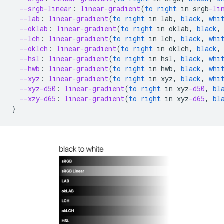
--srgb-linear
:
linear-gradient
(
to
right
in
srgb
-li
--lab
:
linear-gradient
(
to
right
in
lab
,
black
,
whi
--oklab
:
linear-gradient
(
to
right
in
oklab
,
black
,
--lch
:
linear-gradient
(
to
right
in
lch
,
black
,
whi
--oklch
:
linear-gradient
(
to
right
in
oklch
,
black
,
--hsl
:
linear-gradient
(
to
right
in
hsl
,
black
,
whi
--hwb
:
linear-gradient
(
to
right
in
hwb
,
black
,
whi
--xyz
:
linear-gradient
(
to
right
in
xyz
,
black
,
whi
--xyz-d50
:
linear-gradient
(
to
right
in
xyz
-d50
,
bl
--xzy-d65
:
linear-gradient
(
to
right
in
xyz
-d65
,
bl
}