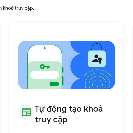
n khoá truy cập.
Tự động tạo khoá
newspaper
truy cập