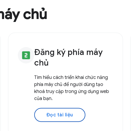
máy chủ
Đăng ký phía máy
looks_two
chủ
Tìm hiểu cách triển khai chức năng
phía máy chủ để người dùng tạo
khoá truy cập trong ứng dụng web
của bạn.
Đọc tài liệu