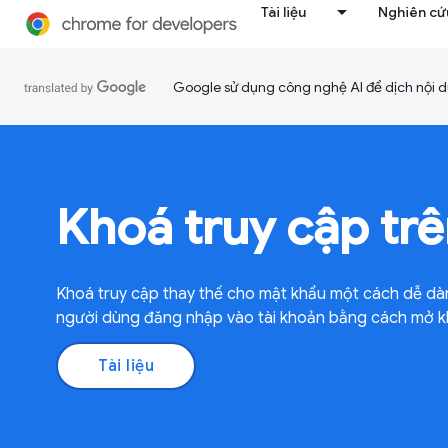
Tài liệu
Nghiên cứu
Google sử dụng công nghệ AI để dịch nội du
Khoá truy cập tr
Khoá truy cập thay thế cho mật khẩu một cách dễ dà
người dùng đăng nhập vào tài khoản bằng cách mở kho
Tài liệu