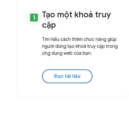
Tạo một khoá truy
looks_one
cập
Tìm hiểu cách thêm chức năng giúp
người dùng tạo khoá truy cập trong
ứng dụng web của bạn.
Đọc tài liệu