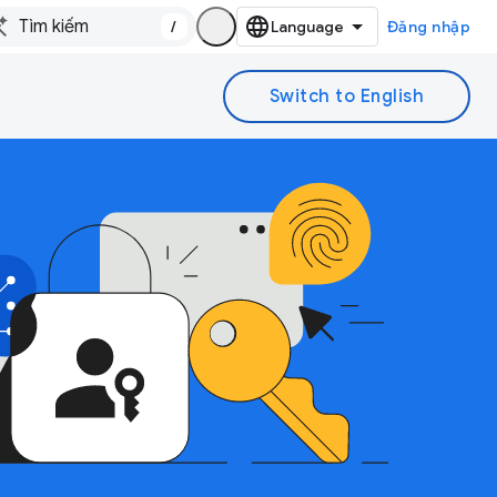
/
Đăng nhập