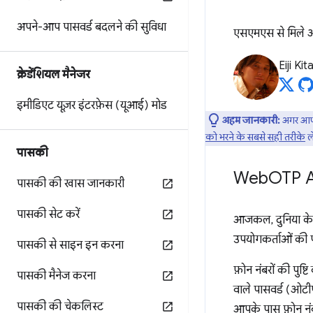
अपने-आप पासवर्ड बदलने की सुविधा
एसएमएस से मिले ओ
Eiji Ki
क्रेडेंशियल मैनेजर
इमीडिएट यूज़र इंटरफ़ेस (यूआई) मोड
अहम जानकारी:
अगर आपको
को भरने के सबसे सही तरीके
ले
पासकी
Web
OTP AP
पासकी की खास जानकारी
पासकी सेट करें
आजकल, दुनिया के ज
उपयोगकर्ताओं की प
पासकी से साइन इन करना
फ़ोन नंबरों की पुष
पासकी मैनेज करना
वाले पासवर्ड (ओटी
पासकी की चेकलिस्ट
आपके पास फ़ोन नंब