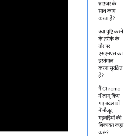
ब्राउज़र के
साथ काम
करता है?
क्या पुष्टि करने
के तरीके के
तौर पर
एसएमएस का
इस्तेमाल
करना सुरक्षित
है?
मैं Chrome
में लागू किए
गए बदलावों
में मौजूद
गड़बड़ियों की
शिकायत कहां
करूं?