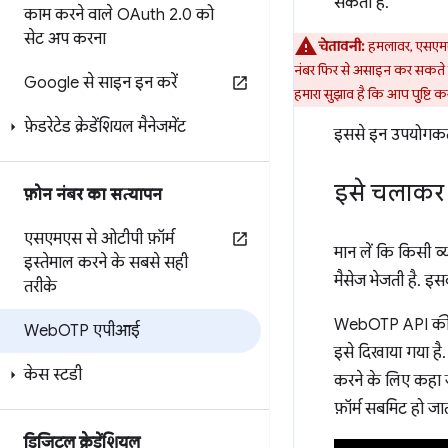
सकती है.
काम करने वाले OAuth 2
.
0 को
सेट अप करना
चेतावनी:
हमलावर, एसएमएस
नंबर फिर से असाइन कर सकते है
Google से साइन इन करें
हमारा सुझाव है कि आप पुष्टि कर
फ़ेडरेटेड क्रेडेंशियल मैनेजमेंट
इससे इन उपयोगकर्त
इसे चलाकर द
फ़ोन नंबर का सत्यापन
एसएमएस से ओटीपी फ़ॉर्म
मान लें कि किसी व
इस्तेमाल करने के सबसे सही
मैसेज भेजती है. इस
तरीके
WebOTP API की मद
Web
OTP एपीआई
इसे दिखाया गया है.
केस स्टडी
करने के लिए कहा ज
फ़ॉर्म सबमिट हो ज
डिजिटल क्रेडेंशियल