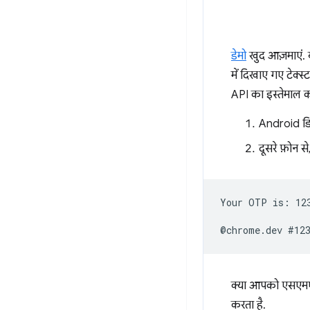
डेमो
खुद आज़माएं. 
में दिखाए गए टेक
API का इस्तेमाल कर
Android डि
दूसरे फ़ोन स
Your OTP is: 123
क्या आपको एसएमएस
करता है.