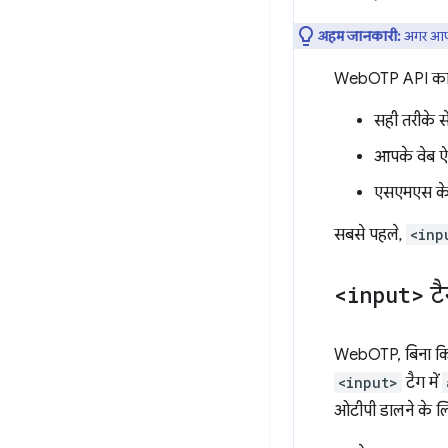
अहम जानकारी:
अगर आपक
WebOTP API का इस्
सही तरीके स
आपके वेब ऐ
एसएमएस के ज़
सबसे पहले,
<inp
<input>
टै
WebOTP, बिना कि
<input>
टैग में
ओटीपी डालने के ल