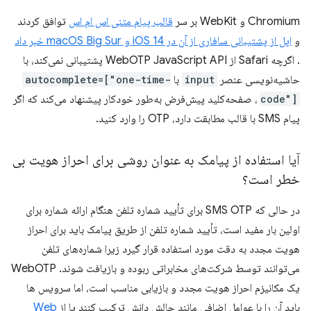
Chromium و WebKit بر سر
قالب پیام متنی اس ام اس
توافق کردند
و
اپل از پشتیبانی سافاری از آن در iOS 14 و macOS Big Sur خبر داد
. اگرچه Safari از WebOTP JavaScript API پشتیبانی نمی‌کند، با
حاشیه‌نویسی عنصر
input
با
autocomplete=["one-time-
code"]
، صفحه‌کلید پیش‌فرض به‌طور خودکار پیشنهاد می‌کند که اگر
پیام SMS با قالب مطابقت دارد، OTP را وارد کنید.
آیا استفاده از پیامک به عنوان روشی برای احراز هویت بی
خطر است؟
در حالی که SMS OTP برای تأیید شماره تلفن هنگام ارائه شماره برای
اولین بار مفید است، تأیید شماره تلفن از طریق پیامک باید برای احراز
هویت مجدد به دقت مورد استفاده قرار گیرد زیرا شماره‌های تلفن
می‌توانند توسط شرکت‌های مخابراتی ربوده و بازیافت شوند. WebOTP
یک مکانیزم احراز هویت مجدد و بازیابی مناسب است، اما سرویس ها
باید آن را با عوامل اضافی مانند چالش دانش ترکیب کنند یا از
Web