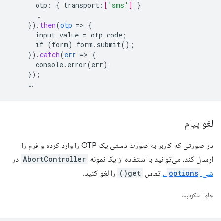
otp
:
{
transport
:
[
'sms'
]
}
…
}
)
.
then
(
otp
=
>
{
input.value
=
otp.code
;
if
(form)
form.submit()
;
}
)
.
catch
(
err
=
>
{
console.error(err)
;
}
);
…
لغو پیام
در صورتی که کاربر به صورت دستی یک OTP را وارد کرده و فرم را
ارسال کند، می‌توانید با استفاده از یک نمونه
AbortController
در
شی
options
،
تماس
get()
را لغو کنید.
جاوا اسکریپت