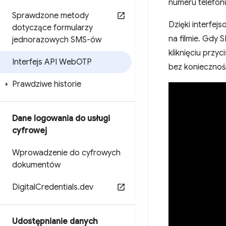
numeru telefon
Sprawdzone metody
Dzięki interfe
dotyczące formularzy
na filmie. Gdy 
jednorazowych SMS-ów
kliknięciu przyc
Interfejs API Web
OTP
bez koniecznośc
Prawdziwe historie
Dane logowania do usługi
cyfrowej
Wprowadzenie do cyfrowych
dokumentów
Digital
Credentials
.
dev
Udostępnianie danych