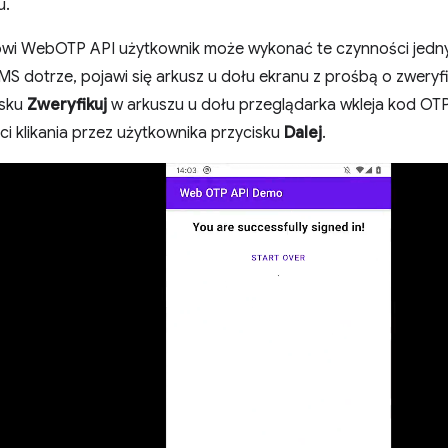
u.
jsowi WebOTP API użytkownik może wykonać te czynności jedny
SMS dotrze, pojawi się arkusz u dołu ekranu z prośbą o zwery
isku
Zweryfikuj
w arkuszu u dołu przeglądarka wkleja kod OTP
i klikania przez użytkownika przycisku
Dalej
.