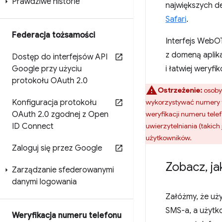
Prawdziwe historie
największych d
Safari
.
Federacja tożsamości
Interfejs WebO
z domeną aplik
Dostęp do interfejsów API
Google przy użyciu
i łatwiej weryf
protokołu OAuth 2
.
0
Ostrzeżenie:
osoby
Konfiguracja protokołu
wykorzystywać numery t
OAuth 2
.
0 zgodnej z Open
weryfikacji numeru tel
ID Connect
uwierzytelniania (takic
użytkowników.
Zaloguj się przez Google
Zobacz
,
ja
Zarządzanie sfederowanymi
danymi logowania
Załóżmy, że uż
SMS-a, a użytko
Weryfikacja numeru telefonu