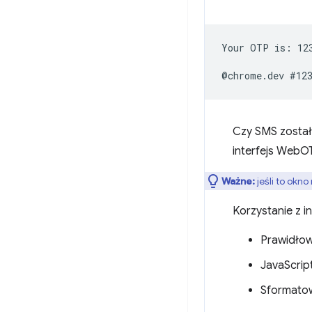
Your OTP is: 123
Czy SMS został
interfejs WebO
Ważne:
jeśli to okno
Korzystanie z i
Prawidło
JavaScript
Sformato