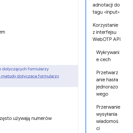
adnotacji do
tagu <input>
Korzystanie
-em
z interfejsu
WebOTP API
Wykrywani
e cech
h dotyczących formularzy
Przetwarz
 metody dotyczące formularzy
anie hasła
jednorazo
wego
Przerwanie
wysyłania
często używają numerów
wiadomoś
ci