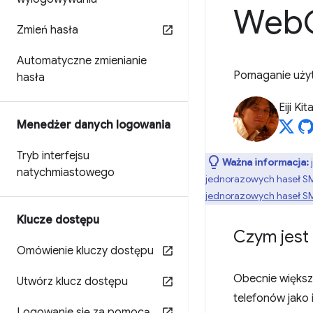
Web
Zmień hasła
Automatyczne zmienianie
Pomaganie uży
hasła
Eiji Ki
Menedżer danych logowania
Tryb interfejsu
Ważna informacja:
natychmiastowego
jednorazowych haseł SMS
jednorazowych haseł S
Klucze dostępu
Czym jest 
Omówienie kluczy dostępu
Obecnie większ
Utwórz klucz dostępu
telefonów jako
Logowanie się za pomocą