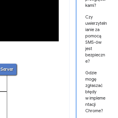
kami?
Czy
uwierzyteln
ianie za
pomocą
SMS-ów
jest
bezpieczn
e?
Gdzie
mogę
zgłaszać
błędy
w impleme
ntacji
Chrome?