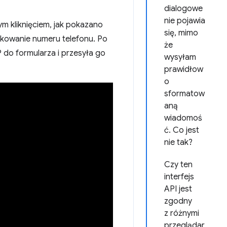
dialogowe
nie pojawia
m kliknięciem, jak pokazano
się, mimo
fikowanie numeru telefonu. Po
że
 do formularza i przesyła go
wysyłam
prawidłow
o
sformatow
aną
wiadomoś
ć. Co jest
nie tak?
Czy ten
interfejs
API jest
zgodny
z różnymi
przeglądar