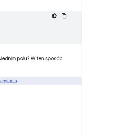
owiednim polu? W ten sposób
e pytania
.