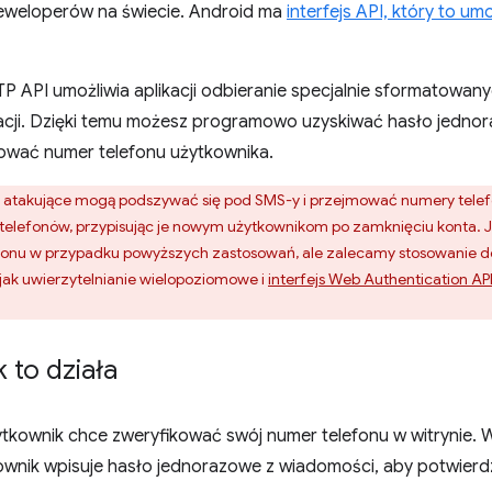
eweloperów na świecie. Android ma
interfejs API, który to umo
TP API umożliwia aplikacji odbieranie specjalnie sformatow
acji. Dzięki temu możesz programowo uzyskiwać hasło jedn
ikować numer telefonu użytkownika.
 atakujące mogą podszywać się pod SMS-y i przejmować numery tele
elefonów, przypisując je nowym użytkownikom po zamknięciu konta. 
efonu w przypadku powyższych zastosowań, ale zalecamy stosowanie do
h jak uwierzytelnianie wielopoziomowe i
interfejs Web Authentication AP
k to działa
ytkownik chce zweryfikować swój numer telefonu w witrynie. 
wnik wpisuje hasło jednorazowe z wiadomości, aby potwierdzi