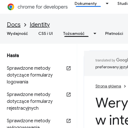
Dokumenty
Stud
Docs
Identity
Wydajność
CSS i UI
Tożsamość
Płatności
Hasła
preferowany języ
Sprawdzone metody
dotyczące formularzy
logowania
Strona główna
Sprawdzone metody
Wery
dotyczące formularzy
rejestracyjnych
w int
Sprawdzone metody
wylogowywania