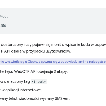
456.

 dostarczony i czy pojawił się monit o wpisanie kodu w odp
TP API działa w przypadku użytkowników.
 nie wyświetla się u Ciebie, zapoznaj się z
odpowiedziami na najczęstsz
nterfejsu WebOTP API obejmuje 3 etapy:
wo oznaczony tag
<input>
 w aplikacji internetowej
wany tekst wiadomości wysłany SMS-em.