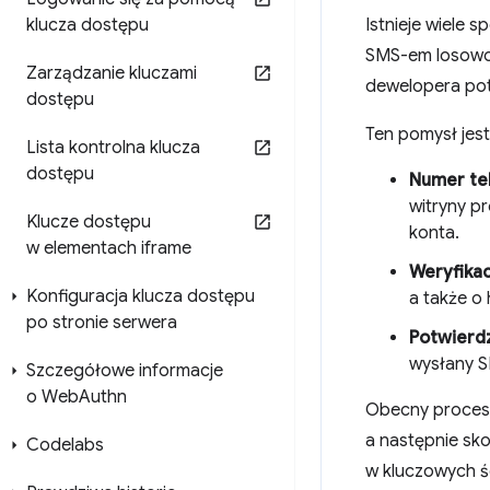
klucza dostępu
Istnieje wiele 
SMS-em losowo
Zarządzanie kluczami
dewelopera pot
dostępu
Ten pomysł jest
Lista kontrolna klucza
dostępu
Numer tel
witryny p
Klucze dostępu
konta.
w elementach iframe
Weryfika
Konfiguracja klucza dostępu
a także o
po stronie serwera
Potwierdz
wysłany S
Szczegółowe informacje
o Web
Authn
Obecny proces 
a następnie sko
Codelabs
w kluczowych ś