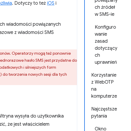
powiązany
żliwia
. Dotyczy to też
iOS
i
ch źródeł
w SMS-ie
anych wiadomości powiązanych
Konfiguro
orazowe z wiadomości SMS
wanie
zasad
dotyczący
fonów. Operatorzy mogą też ponownie
ch
Jednorazowe hasło SMS jest przydatne do
uprawnień
datkowych i silniejszych form
I
) do tworzenia nowych sesji dla tych
Korzystanie
z WebOTP
na
komputerze
Najczęstsze
Witryna wysyła do użytkownika
pytania
ć, że jest właścicielem
Okno