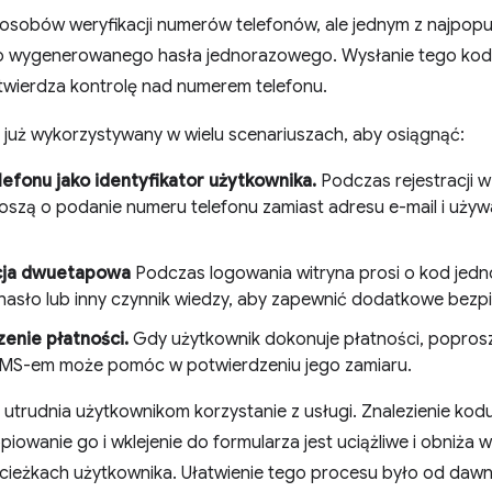
sposobów weryfikacji numerów telefonów, ale jednym z najpopul
 wygenerowanego hasła jednorazowego. Wysłanie tego kod
wierdza kontrolę nad numerem telefonu.
 już wykorzystywany w wielu scenariuszach, aby osiągnąć:
efonu jako identyfikator użytkownika.
Podczas rejestracji w
roszą o podanie numeru telefonu zamiast adresu e-mail i używa
cja dwuetapowa
Podczas logowania witryna prosi o kod jed
 hasło lub inny czynnik wiedzy, aby zapewnić dodatkowe bezp
enie płatności.
Gdy użytkownik dokonuje płatności, popros
MS-em może pomóc w potwierdzeniu jego zamiaru.
utrudnia użytkownikom korzystanie z usługi. Znalezienie ko
piowanie go i wklejenie do formularza jest uciążliwe i obniża 
cieżkach użytkownika. Ułatwienie tego procesu było od dawn