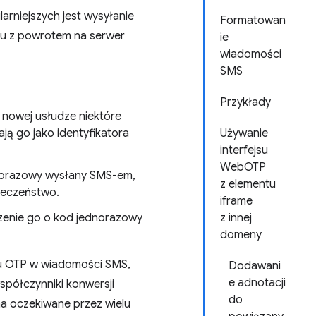
arniejszych jest wysyłanie
Formatowan
u z powrotem na serwer
ie
wiadomości
SMS
Przykłady
 nowej usłudze niektóre
ją go jako identyfikatora
Używanie
interfejsu
WebOTP
norazowy wysłany SMS-em,
z elementu
ieczeństwo.
iframe
zenie go o kod jednorazowy
z innej
domeny
du OTP w wiadomości SMS,
Dodawani
e adnotacji
współczynniki konwersji
do
a oczekiwane przez wielu