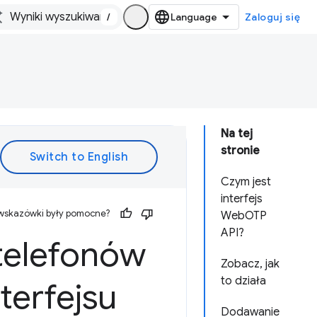
/
Zaloguj się
Na tej
stronie
Czym jest
interfejs
 wskazówki były pomocne?
WebOTP
API?
telefonów
Zobacz, jak
to działa
terfejsu
Dodawanie