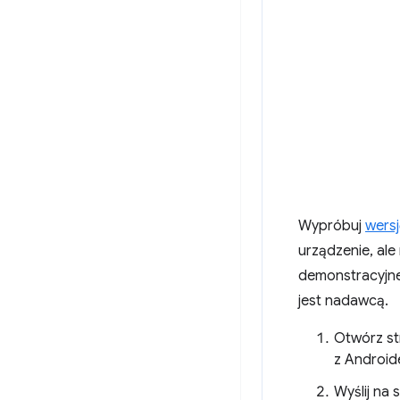
Wypróbuj
wers
urządzenie, ale
demonstracyjnej
jest nadawcą.
Otwórz s
z Android
Wyślij na 