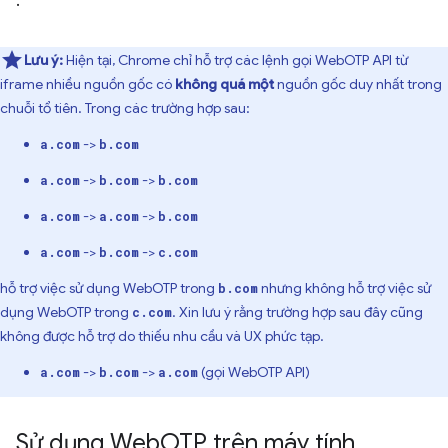
.
Lưu ý:
Hiện tại, Chrome chỉ hỗ trợ các lệnh gọi WebOTP API từ
iframe nhiều nguồn gốc có
không quá một
nguồn gốc duy nhất trong
chuỗi tổ tiên. Trong các trường hợp sau:
->
a.com
b.com
->
->
a.com
b.com
b.com
->
->
a.com
a.com
b.com
->
->
a.com
b.com
c.com
hỗ trợ việc sử dụng WebOTP trong
nhưng không hỗ trợ việc sử
b.com
dụng WebOTP trong
. Xin lưu ý rằng trường hợp sau đây cũng
c.com
không được hỗ trợ do thiếu nhu cầu và UX phức tạp.
->
->
(gọi WebOTP API)
a.com
b.com
a.com
Sử dụng Web
OTP trên máy tính