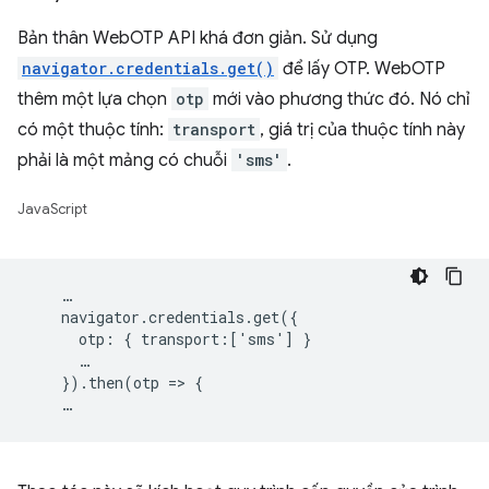
Bản thân WebOTP API khá đơn giản. Sử dụng
navigator.credentials.get()
để lấy OTP. WebOTP
thêm một lựa chọn
otp
mới vào phương thức đó. Nó chỉ
có một thuộc tính:
transport
, giá trị của thuộc tính này
phải là một mảng có chuỗi
'sms'
.
JavaScript
    …

    navigator.credentials.get({

      otp: { transport:['sms'] }

      …

    }).then(otp => {
