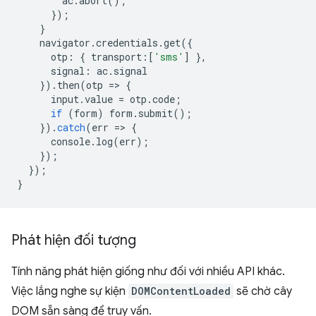
ac
.
abort
();
});
}
navigator
.
credentials
.
get
({
otp
:
{
transport
:
[
'sms'
]
},
signal
:
ac
.
signal
}).
then
(
otp
=
>
{
input
.
value
=
otp
.
code
;
if
(
form
)
form
.
submit
();
}).
catch
(
err
=
>
{
console
.
log
(
err
);
});
});
}
Phát hiện đối tượng
Tính năng phát hiện giống như đối với nhiều API khác.
Việc lắng nghe sự kiện
DOMContentLoaded
sẽ chờ cây
DOM sẵn sàng để truy vấn.