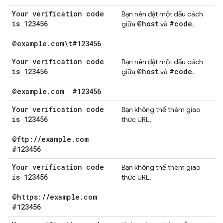
Your verification code
Bạn nên đặt một dấu cách
is 123456
@host
#code
giữa
và
.
@example
.
com\t#123456
Your verification code
Bạn nên đặt một dấu cách
is 123456
@host
#code
giữa
và
.
@example
.
com
#123456
Your verification code
Bạn không thể thêm giao
is 123456
thức URL.
@ftp:
/
/
example
.
com
#123456
Your verification code
Bạn không thể thêm giao
is 123456
thức URL.
@https:
/
/
example
.
com
#123456