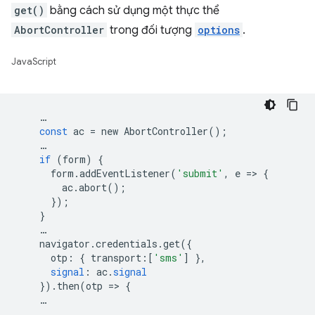
get()
bằng cách sử dụng một thực thể
AbortController
trong đối tượng
options
.
JavaScript
…
const
ac
=
new
AbortController
();
…
if
(
form
)
{
form
.
addEventListener
(
'submit'
,
e
=
>
{
ac
.
abort
();
});
}
…
navigator
.
credentials
.
get
({
otp
:
{
transport
:[
'sms'
]
},
signal
:
ac
.
signal
})
.
then
(
otp
=
>
{
…