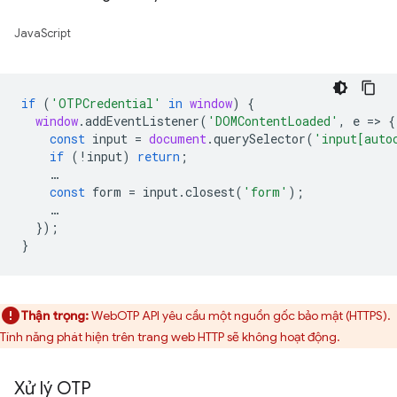
JavaScript
if
(
'OTPCredential'
in
window
)
{
window
.
addEventListener
(
'DOMContentLoaded'
,
e
=
>
{
const
input
=
document
.
querySelector
(
'input[auto
if
(
!
input
)
return
;
…
const
form
=
input
.
closest
(
'form'
);
…
});
}
Thận trọng:
WebOTP API yêu cầu một nguồn gốc bảo mật (HTTPS).
Tính năng phát hiện trên trang web HTTP sẽ không hoạt động.
Xử lý OTP