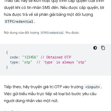
Thao tác này sẽ kích hoạt quy trình cấp quyền của trình
duyệt khi có tin nhắn SMS đến. Nếu được cấp quyền, lời
hứa được trả về sẽ phân giải bằng một đối tượng
OTPCredential
.
Nội dung của đối tượng
OTPCredential
thu được
{
code
:
"123456"
// Obtained OTP
t
ype
:
"otp"
// `type` is always "otp"
}
Tiếp theo, hãy truyền giá trị OTP vào trường
<input>
.
Việc gửi biểu mẫu trực tiếp sẽ loại bỏ bước yêu cầu
người dùng nhấn vào một nút.