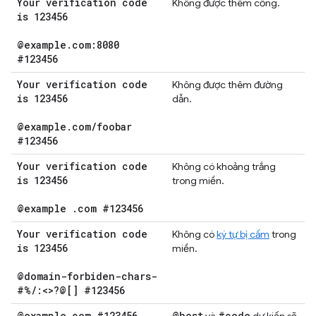
Your verification code
Không được thêm cổng.
is 123456
@example
.
com:8080
#123456
Your verification code
Không được thêm đường
is 123456
dẫn.
@example
.
com
/
foobar
#123456
Your verification code
Không có khoảng trắng
is 123456
trong miền.
@example
.
com #123456
Your verification code
Không có
ký tự bị cấm
trong
is 123456
miền.
@domain-forbiden-chars-
#%
/
:<>?@[] #123456
@example
.
com #123456
@host
#code