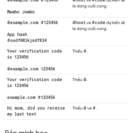
và
dự kiến sẽ
là dòng cuối cùng.
Mambo Jumbo
@example
.
com #123456
@host
#code
và
dự kiến sẽ
là dòng cuối cùng.
App hash
#oudf08lkjsdf834
Your verification code
#
Thiếu
.
is 123456
@example
.
com 123456
Your verification code
@
Thiếu
.
is 123456
example
.
com #123456
Hi mom
,
did you receive
@
#
Thiếu
và
.
my last text