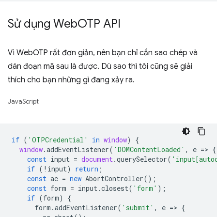
Sử dụng Web
OTP API
Vì WebOTP rất đơn giản, nên bạn chỉ cần sao chép và
dán đoạn mã sau là được. Dù sao thì tôi cũng sẽ giải
thích cho bạn những gì đang xảy ra.
JavaScript
if
(
'OTPCredential'
in
window
)
{
window
.
addEventListener
(
'DOMContentLoaded'
,
e
=
>
{
const
input
=
document
.
querySelector
(
'input[auto
if
(
!
input
)
return
;
const
ac
=
new
AbortController
();
const
form
=
input
.
closest
(
'form'
);
if
(
form
)
{
form
.
addEventListener
(
'submit'
,
e
=
>
{