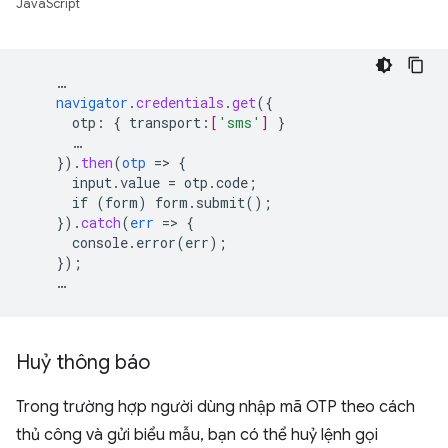
JavaScript
…
navigator
.
credentials
.
get
(
{
otp
:
{
transport
:
[
'sms'
]
}
…
}
)
.
then
(
otp
=
>
{
input.value
=
otp.code
;
if
(form)
form.submit()
;
}
)
.
catch
(
err
=
>
{
console.error(err)
;
}
);
…
Huỷ thông báo
Trong trường hợp người dùng nhập mã OTP theo cách
thủ công và gửi biểu mẫu, bạn có thể huỷ lệnh gọi