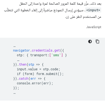
بعد ذلك، مرِّر قيمة كلمة المرور الصالحة لمرة واحدة إلى الحقل
<input>
. سيؤدي إرسال النموذج مباشرةً إلى إلغاء الخطوة التي تتطلّب
من المستخدم النقر على زر.
JavaScript
…
navigator
.
credentials
.
get
(
{
otp
:
{
transport
:
[
'sms'
]
}
…
}
)
.
then
(
otp
=
>
{
input.value
=
otp.code
;
if
(form)
form.submit()
;
}
)
.
catch
(
err
=
>
{
console.error(err)
;
}
);
…