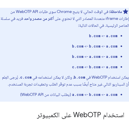
ملاحظة:
في الوقت الحالي، لا يتيح Chrome سوى طلبات WebOTP API من
إطارات iframe متعددة المصادر التي لا تحتوي على
أكثر من مصدر واحد
فريد في سلسلة
العناصر الرئيسية. في الحالات التالية:
->
b.com
a.com
->
->
b.com
b.com
a.com
->
->
b.com
a.com
a.com
->
->
c.com
b.com
a.com
يمكن استخدام WebOTP في
، ولكن لا يمكن استخدامه في
. يُرجى العِلم
c.com
b.com
أنّ السيناريو التالي غير متاح أيضًا بسبب عدم توفّر الطلب وتعقيدات تجربة المستخدم.
->
->
(يطلب البيانات من WebOTP API)
a.com
b.com
a.com
استخدام Web
OTP على الكمبيوتر