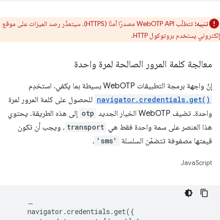
تنبيه:
تتطلّب WebOTP API مصدرًا آمنًا (HTTPS). سيتعذّر رصد الميزات على موقع
إلكتروني يستخدم بروتوكول HTTP.
معالجة كلمة المرور الصالحة لمرة واحدة
إنّ واجهة برمجة التطبيقات WebOTP بسيطة بما يكفي. استخدِم
navigator.credentials.get()
للحصول على كلمة المرور لمرة
واحدة. تضيف WebOTP الخيار الجديد
otp
إلى هذه الطريقة. يحتوي
هذا العنصر على سمة واحدة فقط هي
transport
، ويجب أن تكون
قيمتها مصفوفة تتضمّن السلسلة
'sms'
.
JavaScript
    …

    navigator.credentials.get({
