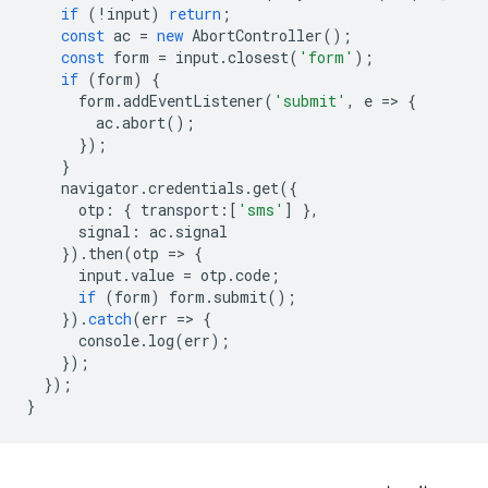
if
(
!
input
)
return
;
const
ac
=
new
AbortController
();
const
form
=
input
.
closest
(
'form'
);
if
(
form
)
{
form
.
addEventListener
(
'submit'
,
e
=
>
{
ac
.
abort
();
});
}
navigator
.
credentials
.
get
({
otp
:
{
transport
:
[
'sms'
]
},
signal
:
ac
.
signal
}).
then
(
otp
=
>
{
input
.
value
=
otp
.
code
;
if
(
form
)
form
.
submit
();
}).
catch
(
err
=
>
{
console
.
log
(
err
);
});
});
}