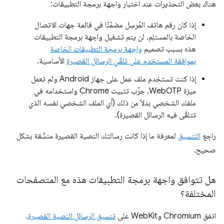
هناك بعض التحذيرات عند اختبار واجهة برمجة التطبيقات:
إذا كان رقم هاتف المُرسِل مضمّنًا في قائمة جهات الاتصال
الخاصة بالمستلِم، لن يتم تشغيل واجهة برمجة التطبيقات
هذه بسبب تصميم
واجهة برمجة التطبيقات الخاصة
بموافقة المستخدم على تلقّي الرسائل القصيرة
الأساسية.
إذا كنت تستخدم ملف عمل على جهاز Android ولم تعمل
ميزة WebOTP، جرِّب تثبيت Chrome واستخدامه في
ملفك الشخصي بدلاً من ذلك (أي الملف الشخصي نفسه الذي
تتلقّى فيه الرسائل القصيرة).
راجِع
التنسيق
لمعرفة ما إذا كانت رسالتك النصية القصيرة منسَّقة بشكل
صحيح.
هل تتوافق واجهة برمجة التطبيقات هذه مع المتصفحات
المختلفة؟
اتفق Chromium وWebKit على
تنسيق الرسائل النصية القصيرة
،