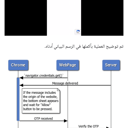
تم توضيح العملية بأكملها في الرسم البياني أدناه.