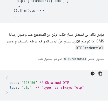
      otp: { transport:['sms'] }

      …

    }).then(otp => {

يؤدي ذلك إلى تشغيل مسار طلب الإذن من المتصفّح عند وصول رسالة
SMS. إذا تم منح الإذن، سيتم حلّ الوعد الذي تم عرضه باستخدام عنصر
.
OTPCredential
محتوى العنصر
OTPCredential
الذي تم الحصول عليه
{
code
:
"123456"
// Obtained OTP
t
ype
:
"otp"
// `type` is always "otp"
}