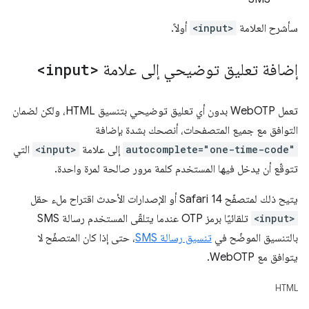
سأشرح العلامة
<input>
أولاً.
إضافة تعليق توضيحي إلى علامة
<input>
تعمل WebOTP بدون أي تعليق توضيحي بتنسيق HTML، ولكن لضمان
التوافق مع جميع المتصفحات، أنصحك بشدة بإضافة
autocomplete="one-time-code"
إلى علامة
<input>
التي
تتوقّع أن يدخل فيها المستخدم كلمة مرور صالحة لمرة واحدة.
يتيح ذلك لمتصفّح Safari 14 أو الإصدارات الأحدث اقتراح ملء حقل
<input>
تلقائيًا برمز OTP عندما يتلقّى المستخدم رسالة SMS
بالتنسيق الموضّح في
تنسيق رسالة SMS
، حتى إذا كان المتصفّح لا
يتوافق مع WebOTP.
HTML