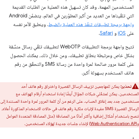
المستخدمين المهمة. وقد كان تسهيل هذه العملية من الطلبات القديمة
التي تلقّيناها من العديد من أكبر المطوّرين في العالم. يتضمّن Android
واجهة برمجة تطبيقات تنفّذ هذه العملية بالضبط
. وينطبق الأمر نفسه
على
iOS
و
Safari
.
تتيح واجهة برمجة التطبيقات WebOTP لتطبيقك تلقّي رسائل منسَّقة
بشكل خاص ومرتبطة بنطاق تطبيقك. ومن خلال ذلك، يمكنك الحصول
على كلمة مرور صالحة لمرة واحدة من رسالة SMS والتحقّق من رقم
هاتف المستخدم بسهولة أكبر.
تحذير:
يمكن للمهاجمين تزييف الرسائل القصيرة واختراق رقم هاتف أحد
المستخدمين. يمكن لمشغّلي شبكات الجوّال أيضًا إعادة استخدام أرقام الهواتف مع
مستخدمين جدد بعد إغلاق الحساب. على الرغم من أنّ كلمة المرور لمرة واحدة المستندة إلى
الرسائل القصيرة SMS مفيدة لإثبات ملكية رقم هاتف في حالات الاستخدام المذكورة أعلاه،
ننصح باستخدام أشكال إضافية وأكثر أمانًا من المصادقة (مثل المصادقة المتعددة العوامل
و
Web Authentication API
) لإنشاء جلسات جديدة لهؤلاء المستخدمين.