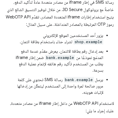
رسالة SMS في إطار iframe من مصادر متعددة عادةً لتأكيد الدفع،
خاصةً مع بروتوكول 3D Secure. من خلال توفير التنسيق الشائع الذي
يتيح استخدام إطارات iframe المتعددة المصادر، تقدّم WebOTP API
رموز OTP المرتبطة بالمصادر المتداخلة. على سبيل المثال:
يزور أحد المستخدمين الموقع الإلكتروني
shop.example
لشراء حذاء باستخدام بطاقة ائتمان.
بعد إدخال رقم بطاقة الائتمان، يعرض مقدّم خدمة الدفع
المدمَج نموذجًا من
bank.example
ضمن إطار iframe
يطلب من المستخدم تأكيد رقم هاتفه لإتمام عملية الدفع
بسرعة.
يرسل
bank.example
رسالة SMS تحتوي على كلمة
مرور صالحة لمرة واحدة إلى المستخدم ليتمكّن من إدخالها
لإثبات هويته.
لاستخدام WebOTP API من داخل إطار iframe من مصادر متعددة،
عليك إجراء ما يلي: