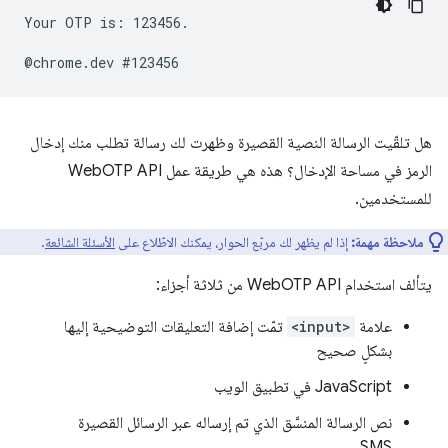
Your OTP is: 123456.

هل تلقّيت الرسالة النصية القصيرة وظهرت لك رسالة تطلب منك إدخال
الرمز في مساحة الإدخال؟ هذه هي طريقة عمل WebOTP API
للمستخدمين.
ملاحظة مهمة:
إذا لم يظهر لك مربّع الحوار، يمكنك الاطّلاع على
الأسئلة الشائعة
.
يتألف استخدام WebOTP API من ثلاثة أجزاء:
علامة
<input>
تمّت إضافة التعليقات التوضيحية إليها
بشكلٍ صحيح
JavaScript في تطبيق الويب
نص الرسالة المنسَّق الذي تم إرساله عبر الرسائل القصيرة
SMS