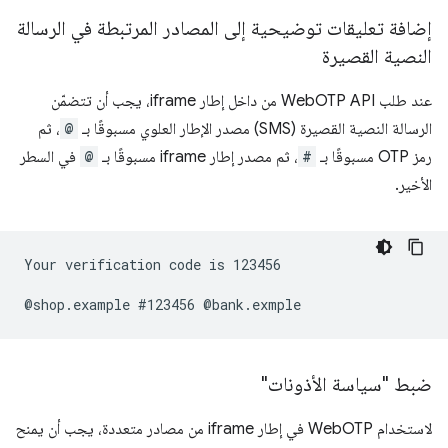
إضافة تعليقات توضيحية إلى المصادر المرتبطة في الرسالة
النصية القصيرة
عند طلب WebOTP API من داخل إطار iframe، يجب أن تتضمّن
الرسالة النصية القصيرة (SMS) مصدر الإطار العلوي مسبوقًا بـ
@
، ثم
رمز OTP مسبوقًا بـ
#
، ثم مصدر إطار iframe مسبوقًا بـ
@
في السطر
الأخير.
Your verification code is 123456

ضبط "سياسة الأذونات"
لاستخدام WebOTP في إطار iframe من مصادر متعددة، يجب أن يمنح