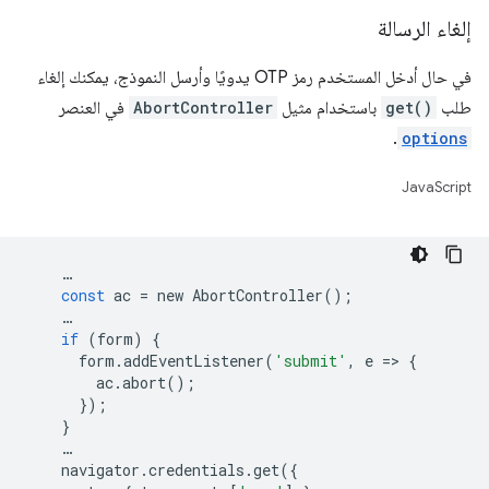
إلغاء الرسالة
في حال أدخل المستخدم رمز OTP يدويًا وأرسل النموذج، يمكنك إلغاء
طلب
get()
باستخدام مثيل
AbortController
في العنصر
.
options
JavaScript
…
const
ac
=
new
AbortController
();
…
if
(
form
)
{
form
.
addEventListener
(
'submit'
,
e
=
>
{
ac
.
abort
();
});
}
…
navigator
.
credentials
.
get
({