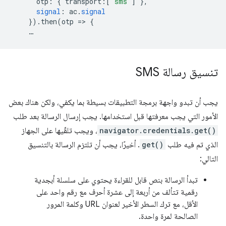
otp
:
{
transport
:[
'sms'
]
},
signal
:
ac
.
signal
})
.
then
(
otp
=
>
{
…
تنسيق رسالة SMS
يجب أن تبدو واجهة برمجة التطبيقات بسيطة بما يكفي، ولكن هناك بعض
الأمور التي يجب معرفتها قبل استخدامها. يجب إرسال الرسالة بعد طلب
navigator.credentials.get()
، ويجب تلقّيها على الجهاز
الذي تم فيه طلب
get()
. أخيرًا، يجب أن تلتزم الرسالة بالتنسيق
التالي:
تبدأ الرسالة بنص قابل للقراءة يحتوي على سلسلة أبجدية
رقمية تتألف من أربعة إلى عشرة أحرف مع رقم واحد على
الأقل، مع ترك السطر الأخير لعنوان URL وكلمة المرور
الصالحة لمرة واحدة.