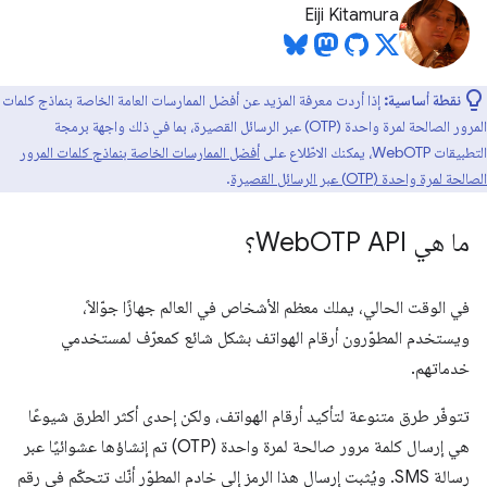
Eiji Kitamura
نقطة أساسية:
إذا أردت معرفة المزيد عن أفضل الممارسات العامة الخاصة بنماذج كلمات
المرور الصالحة لمرة واحدة (OTP) عبر الرسائل القصيرة، بما في ذلك واجهة برمجة
التطبيقات WebOTP، يمكنك الاطّلاع على
أفضل الممارسات الخاصة بنماذج كلمات المرور
الصالحة لمرة واحدة (OTP) عبر الرسائل القصيرة
.
ما هي Web
OTP API؟
في الوقت الحالي، يملك معظم الأشخاص في العالم جهازًا جوّالاً،
ويستخدم المطوّرون أرقام الهواتف بشكل شائع كمعرّف لمستخدمي
خدماتهم.
تتوفّر طرق متنوعة لتأكيد أرقام الهواتف، ولكن إحدى أكثر الطرق شيوعًا
هي إرسال كلمة مرور صالحة لمرة واحدة (OTP) تم إنشاؤها عشوائيًا عبر
رسالة SMS. ويُثبت إرسال هذا الرمز إلى خادم المطوّر أنّك تتحكّم في رقم