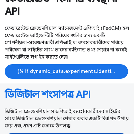
API
ফেডারেটেড ক্রেডেনশিয়াল ম্যানেজমেন্ট এপিআই (FedCM) হল
ফেডারেটেড আইডেন্টিটি পরিষেবাগুলির জন্য একটি
গোপনীয়তা-সংরক্ষণকারী এপিআই যা ব্যবহারকারীদের পরিচয়
পরিষেবা বা সাইটের সাথে তাদের ব্যক্তিগত তথ্য শেয়ার না করেই
সাইটগুলিতে লগ ইন করতে দেয়।
{% if dynamic_data.experiments.IdentityButtonTextFeature.button_variant == 'variant_a' %}আরো জানুন{% else %}শেখা শুরু করুন{% endif %}
ডিজিটাল শংসাপত্র API
ডিজিটাল ক্রেডেনশিয়ালস এপিআই ব্যবহারকারীদের সাইটের
সাথে ডিজিটাল ক্রেডেনশিয়াল শেয়ার করার একটি নিরাপদ উপায়
দেয় এবং এখন এটি ক্রোমে উপলব্ধ।