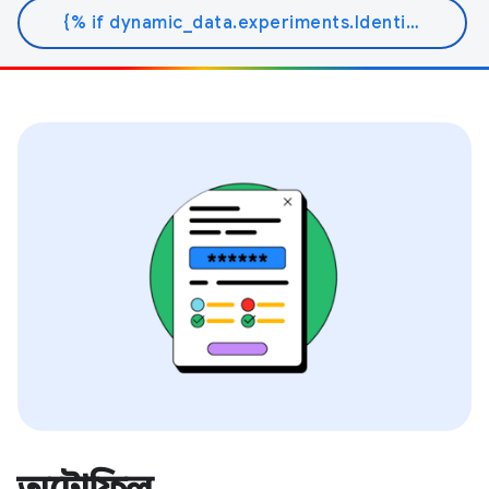
{% if dynamic_data.experiments.IdentityButtonTextFeature.button_variant == 'variant_a' %}আরো জানুন{% else %}ডক পড়ুন{% endif %}
অটোফিল