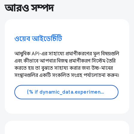
আরও সম্পদ
ওয়েব আইডেন্টিটি
আধুনিক API-এর সাহায্যে প্রমাণীকরণের মূল বিষয়গুলি
এবং কীভাবে আপনার নিজস্ব প্রমাণীকরণ সিস্টেম তৈরি
করতে হয় তা বুঝতে সাহায্য করার জন্য উচ্চ-মানের
সংস্থানগুলির একটি সংকলিত সংগ্রহ পর্যালোচনা করুন।
{% if dynamic_data.experiments.IdentityButtonTextFeature.button_variant == 'variant_a' %}আরো জানুন{% else %}ডক্স পড়ুন{% endif %}