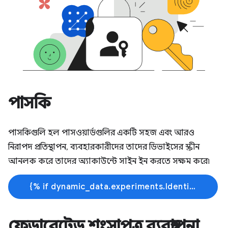
পাসকি
পাসকিগুলি হল পাসওয়ার্ডগুলির একটি সহজ এবং আরও
নিরাপদ প্রতিস্থাপন, ব্যবহারকারীদের তাদের ডিভাইসের স্ক্রীন
আনলক করে তাদের অ্যাকাউন্টে সাইন ইন করতে সক্ষম করে৷
{% if dynamic_data.experiments.IdentityButtonTextFeature.button_variant == 'variant_a' %}আরো জানুন{% else %}শেখা শুরু করুন{% endif %}
ফেডারেটেড শংসাপত্র ব্যবস্থাপনা