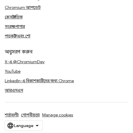
Chromium আপডেট
কেস স্টাডিজ
সংরক্ষণাগার
পডকাস্ট এবং শো
অনুসরণ করুন
X-এ @ChromiumDev
YouTube
LinkedIn-এ বিকাশকারীদের জন্য Chrome
আরএসএস
শর্তাবলী
গোপনীয়তা
Manage cookies