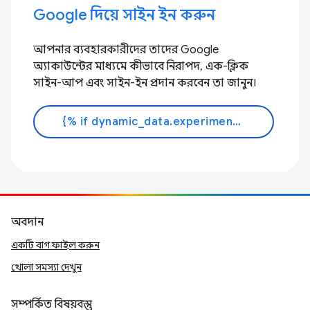
Google দিয়ে সাইন ইন করুন
আপনার ব্যবহারকারীদের তাদের Google
অ্যাকাউন্টের মাধ্যমে কীভাবে নিরাপদ, এক-ক্লিক
সাইন-আপ এবং সাইন-ইন প্রদান করবেন তা জানুন।
{% if dynamic_data.experiments.IdentityButtonTextFeature.button_variant == 'variant_a' %}আরো জানুন{% else %}ডক পড়ুন{% endif %}
অবদান
একটি বাগ ফাইল করুন
খোলা সমস্যা দেখুন
সম্পর্কিত বিষয়বস্তু