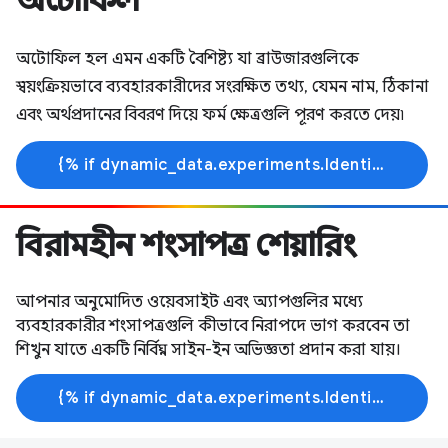
অটোফিল হল এমন একটি বৈশিষ্ট্য যা ব্রাউজারগুলিকে
স্বয়ংক্রিয়ভাবে ব্যবহারকারীদের সংরক্ষিত তথ্য, যেমন নাম, ঠিকানা
এবং অর্থপ্রদানের বিবরণ দিয়ে ফর্ম ক্ষেত্রগুলি পূরণ করতে দেয়৷
{% if dynamic_data.experiments.IdentityButtonTextFeature.button_variant == 'variant_a' %}আরো জানুন{% else %}শেখা শুরু করুন{% endif %}
বিরামহীন শংসাপত্র শেয়ারিং
আপনার অনুমোদিত ওয়েবসাইট এবং অ্যাপগুলির মধ্যে
ব্যবহারকারীর শংসাপত্রগুলি কীভাবে নিরাপদে ভাগ করবেন তা
শিখুন যাতে একটি নির্বিঘ্ন সাইন-ইন অভিজ্ঞতা প্রদান করা যায়।
{% if dynamic_data.experiments.IdentityButtonTextFeature.button_variant == 'variant_a' %}আরো জানুন{% else %}শেখা শুরু করুন{% endif %}