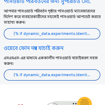
পাসওয়ার্ড পরিবর্তনের জন্য সুপরিচিত URL
আপনার পাসওয়ার্ড পরিবর্তন পৃষ্ঠায় পাসওয়ার্ড ম্যানেজারদের
নির্দেশ করে ব্যবহারকারীদের সহজেই পাসওয়ার্ড আপডেট করতে
সাহায্য করুন।
{% if dynamic_data.experiments.IdentityButtonTextFeature.button_variant == 'variant_a' %}আরো জানুন{% else %}ডক পড়ুন{% endif %}
ওয়েবে ফোন নম্বর যাচাই করুন
এসএমএস-এর মাধ্যমে এককালীন পাসওয়ার্ড যাচাইকরণ সহজ
করুন।
{% if dynamic_data.experiments.IdentityButtonTextFeature.button_variant == 'variant_a' %}আরো জানুন{% else %}ডক পড়ুন{% endif %}