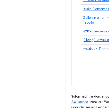
Tabellen verwe
<td>
-Elemente 
Zellen in einem
Tabelle
<th>
-Elemente 
[lang]
-Attribu
<video>
-Eleme
Sofern nicht anders angeg
2.0 License
lizenziert. W
und/oder seinen Partnern