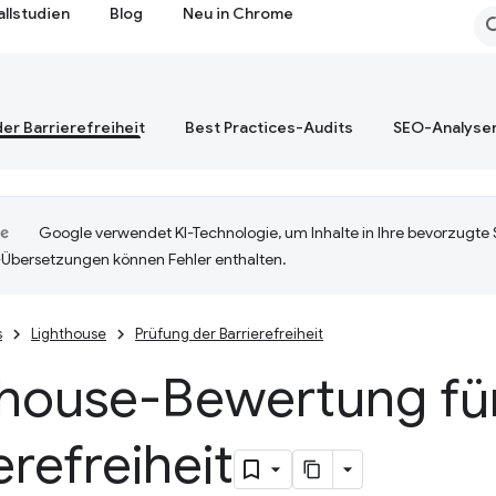
allstudien
Blog
Neu in Chrome
er Barrierefreiheit
Best Practices-Audits
SEO-Analyse
Google verwendet KI-Technologie, um Inhalte in Ihre bevorzugte
-Übersetzungen können Fehler enthalten.
s
Lighthouse
Prüfung der Barrierefreiheit
thouse-Bewertung fü
erefreiheit