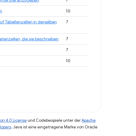
Untertitel anzugeben
7
en
10
f Tabellenzellen in derselben
7
tenzellen, die sie beschreiben
7
7
10
on 4.0 License
und Codebeispiele unter der
Apache
lopers
. Java ist eine eingetragene Marke von Oracle