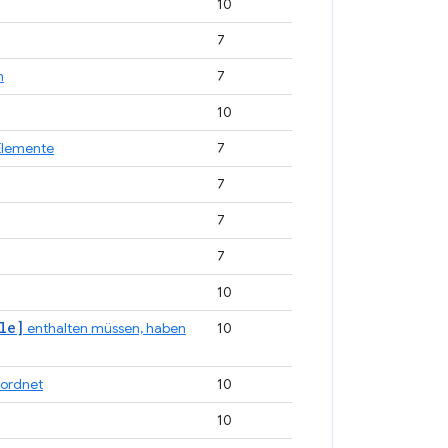
10
7
n
7
10
Elemente
7
7
7
7
10
le]
enthalten müssen, haben
10
eordnet
10
10