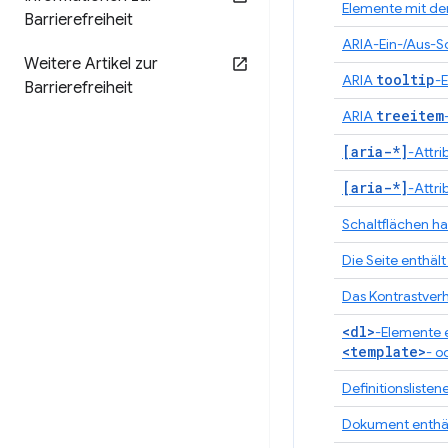
Elemente mit dem
Barrierefreiheit
ARIA-Ein-/Aus-S
Weitere Artikel zur
tooltip
ARIA
-
Barrierefreiheit
treeitem
ARIA
[aria-*]
-Attri
[aria-*]
-Attri
Schaltflächen h
Die Seite enthäl
Das Kontrastverh
<dl>
-Elemente 
<template>
- o
Definitionsliste
Dokument enthäl