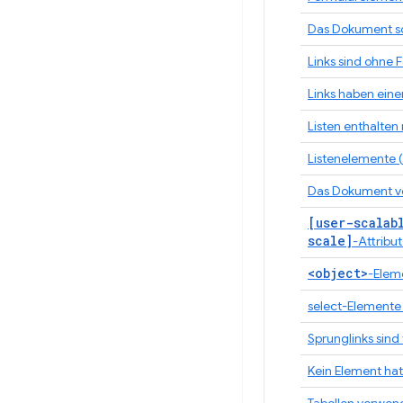
Das Dokument so
Links sind ohne 
Links haben ein
Listen enthalten
Listenelemente (
Das Dokument 
[user-scalab
scale]
-Attribut 
<object>
-Elem
select-Elemente
Sprunglinks sind
Kein Element ha