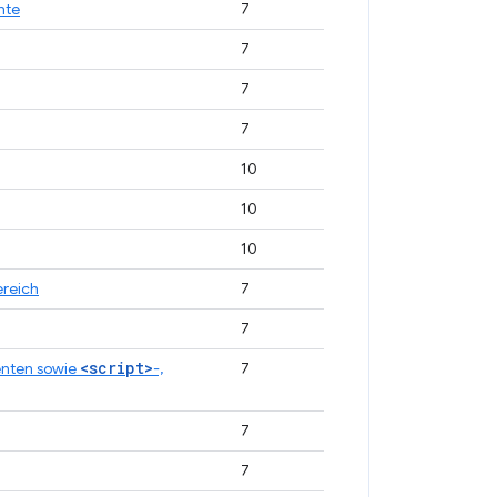
nte
7
7
7
7
10
10
10
ereich
7
7
<script>
nten sowie
-,
7
7
7