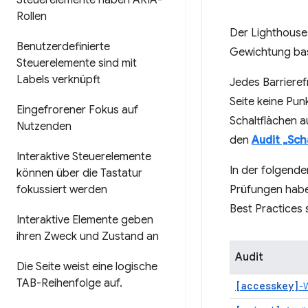
Steuerelemente haben ARIA-
Rollen
Der Lighthouse-F
Benutzerdefinierte
Gewichtung bas
Steuerelemente sind mit
Labels verknüpft
Jedes Barrieref
Seite keine Pun
Eingefrorener Fokus auf
Schaltflächen a
Nutzenden
den
Audit „Sch
Interaktive Steuerelemente
In der folgende
können über die Tastatur
fokussiert werden
Prüfungen haben
Best Practices s
Interaktive Elemente geben
ihren Zweck und Zustand an
Audit
Die Seite weist eine logische
TAB-Reihenfolge auf
.
[accesskey]
-