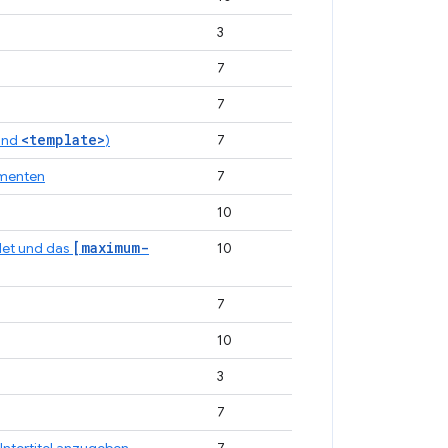
3
7
7
<template>
und
)
7
ementen
7
10
[maximum-
det und das
10
7
10
3
7