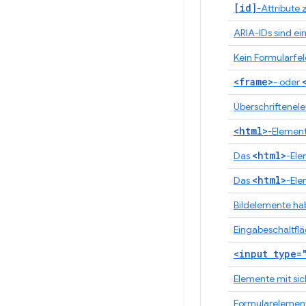
[id]
-Attribute 
ARIA-IDs sind ei
Kein Formularfel
<frame>
- oder
Überschriftenel
<html>
-Element
<html>
Das
-Ele
<html>
Das
-Ele
Bildelemente h
Eingabeschaltfl
<input type=
Elemente mit si
Formularelemente