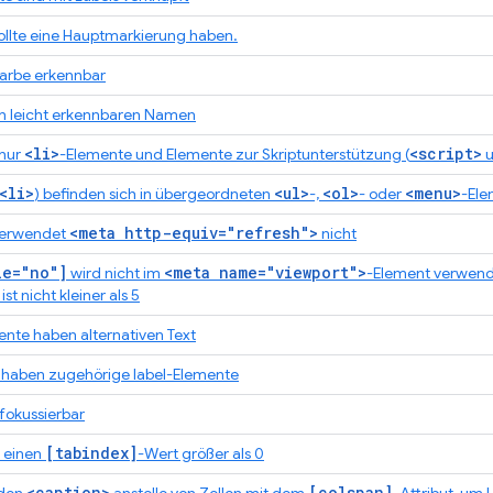
llte eine Hauptmarkierung haben.
Farbe erkennbar
en leicht erkennbaren Namen
<li>
<script>
 nur
-Elemente und Elemente zur Skriptunterstützung (
<li>
<ul>
<ol>
<menu>
) befinden sich in übergeordneten
-,
- oder
-El
<meta http-equiv="refresh">
verwendet
nicht
le="no"]
<meta name="viewport">
wird nicht im
-Element verwen
ist nicht kleiner als 5
ente haben alternativen Text
 haben zugehörige label-Elemente
 fokussierbar
[tabindex]
t einen
-Wert größer als 0
<caption>
[colspan]