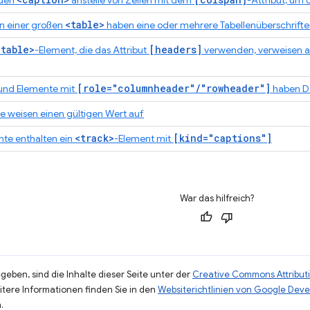
nden
anstelle von Zellen mit dem
-Attribut, um 
<table>
in einer großen
haben eine oder mehrere Tabellenüberschrift
<table>
[headers]
-Element, die das Attribut
verwenden, verweisen au
[role="columnheader"/"rowheader"]
und Elemente mit
haben Da
te weisen einen gültigen Wert auf
<track>
[kind="captions"]
nte enthalten ein
-Element mit
War das hilfreich?
eben, sind die Inhalte dieser Seite unter der
Creative Commons Attributi
eitere Informationen finden Sie in den
Websiterichtlinien von Google Deve
.