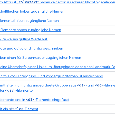
role=text
 Attribut „
“ haben keine fokussierbaren Nachfolgereleme
chaltflächen haben zugängliche Namen
Elemente haben zugängliche Namen
-Elemente haben zugängliche Namen
bute weisen gültige Werte auf
bute sind gültig und richtig geschrieben
aben einen für Screenreader zugänglichen Namen
t eine Überschrift, einen Link zum Überspringen oder einen Landmark-B
ältnis von Hintergrund- und Vordergrundfarben ist ausreichend
<dt>
<dd>
enthalten nur richtig angeordnete Gruppen aus
- und
-Eleme
<div>
der
-Elemente.
<dl>
nelemente sind in
-Elemente eingefasst
<title>
t ein
-Element