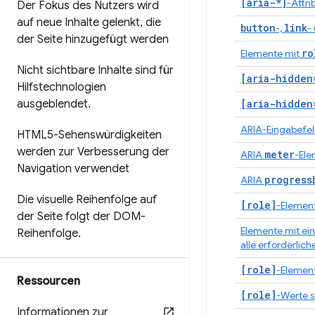
[aria-*]
-Attri
Der Fokus des Nutzers wird
auf neue Inhalte gelenkt
,
die
button
link
-,
-
der Seite hinzugefügt werden
ro
Elemente mit
Nicht sichtbare Inhalte sind für
[aria-hidden
Hilfstechnologien
ausgeblendet
.
[aria-hidden
ARIA-Eingabefe
HTML5-Sehenswürdigkeiten
werden zur Verbesserung der
meter
ARIA
-El
Navigation verwendet
progress
ARIA
Die visuelle Reihenfolge auf
[role]
-Element
der Seite folgt der DOM-
Elemente mit ein
Reihenfolge
.
alle erforderli
[role]
-Element
Ressourcen
[role]
-Werte s
Informationen zur