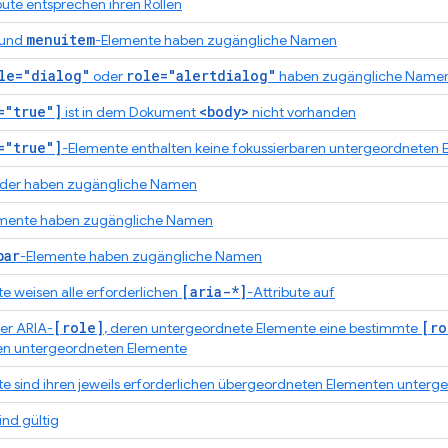
bute entsprechen ihren Rollen
menuitem
 und
-Elemente haben zugängliche Namen
le="dialog"
role="alertdialog"
oder
haben zugängliche Name
="true"]
<body>
ist in dem Dokument
nicht vorhanden
="true"]
-Elemente enthalten keine fokussierbaren untergeordneten 
lder haben zugängliche Namen
emente haben zugängliche Namen
bar
-Elemente haben zugängliche Namen
[aria-*]
e weisen alle erforderlichen
-Attribute auf
[role]
[ro
er ARIA-
, deren untergeordnete Elemente eine bestimmte
chen untergeordneten Elemente
e sind ihren jeweils erforderlichen übergeordneten Elementen unterg
ind gültig