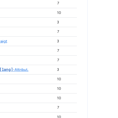
7
10
3
7
eigt
3
7
7
[lang]
-Attribut.
3
10
10
10
7
10