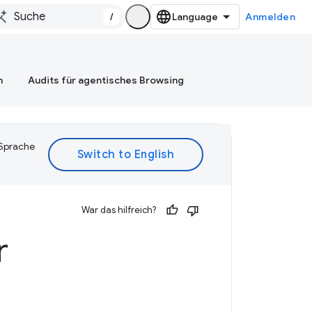
/
Anmelden
n
Audits für agentisches Browsing
 Sprache
War das hilfreich?
r