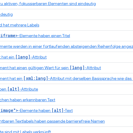
zu aktiven, fokussierbaren Elementen sind eindeutig
ndeutig
d hat mehrere Labels
<iframe>
-Elemente haben einen Titel
emente werden in einer fortlaufenden absteigenden Reihenfolge angez
[lang]
 hat ein
-Attribut
[lang]
ment hat einen gültigen Wert für sein
-Attribut
[xml:lang]
ment hat ein
-Attribut mit derselben Basissprache wie das
[alt]
aben
-Attribute
ächen haben erkennbaren Text
"image">
[alt]
-Elemente haben
-Text
chtbaren Textlabels haben passende barrierefreie Namen
 sind mit Labels verknüpft