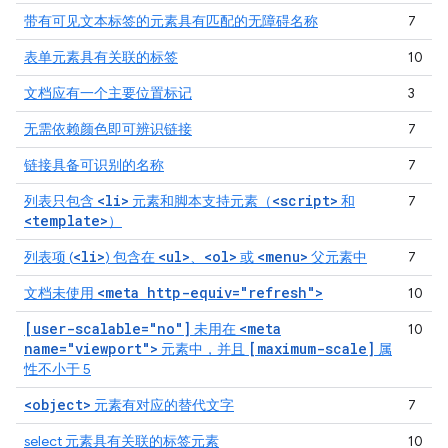
带有可见文本标签的元素具有匹配的无障碍名称
7
表单元素具有关联的标签
10
文档应有一个主要位置标记
3
无需依赖颜色即可辨识链接
7
链接具备可识别的名称
7
<li>
<script>
列表只包含
元素和脚本支持元素（
和
7
<template>
）
<li>
<ul>
<ol>
<menu>
列表项 (
) 包含在
、
或
父元素中
7
<meta http-equiv="refresh">
文档未使用
10
[user-scalable="no"]
<meta
未用在
10
name="viewport">
[maximum-scale]
元素中，并且
属
性不小于 5
<object>
元素有对应的替代文字
7
select 元素具有关联的标签元素
10