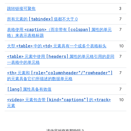
跳转链接可聚焦
3
[tabindex]
所有元素的
值都不大于 0
7
<caption>
[colspan]
表格使用
（而非带有
属性的单元
7
格）来表示表格标题
<table>
<td>
大型
中的
元素具有一个或多个表格标头
10
<table>
[headers]
元素中使用
属性的单元格引用的是同
7
一表格中的单元格
<th>
[role="columnheader"/"rowheader"]
元素和
7
的元素具备它们所描述的数据单元格
[lang]
属性具备有效值
7
<video>
[kind="captions"]
<track>
元素包含带
的
10
元素
该内容对您有帮助吗？