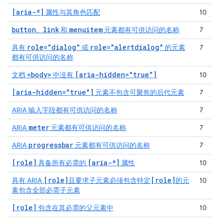
[aria-*]
属性与其角色匹配
10
button
link
menuitem
、
和
元素都有可供访问的名称
7
role="dialog"
role="alertdialog"
具有
或
的元素
7
都有可供访问的名称
<body>
[aria-hidden="true"]
文档
中没有
10
[aria-hidden="true"]
元素不包含可聚焦的后代元素
7
ARIA 输入字段都有可供访问的名称
7
meter
ARIA
元素都有可供访问的名称
7
progressbar
ARIA
元素都有可供访问的名称
7
[role]
[aria-*]
具备所有必需的
属性
10
[role]
[role]
具有 ARIA
且要求子元素必须包含特定
的元
10
素包含全部必需子元素
[role]
包含在其必需的父元素中
10