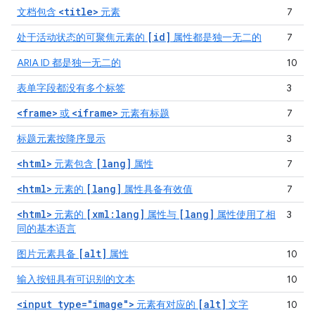
<title>
文档包含
元素
7
[id]
处于活动状态的可聚焦元素的
属性都是独一无二的
7
ARIA ID 都是独一无二的
10
表单字段都没有多个标签
3
<frame>
<iframe>
或
元素有标题
7
标题元素按降序显示
3
<html>
[lang]
元素包含
属性
7
<html>
[lang]
元素的
属性具备有效值
7
<html>
[xml:lang]
[lang]
元素的
属性与
属性使用了相
3
同的基本语言
[alt]
图片元素具备
属性
10
输入按钮具有可识别的文本
10
<input type="image">
[alt]
元素有对应的
文字
10