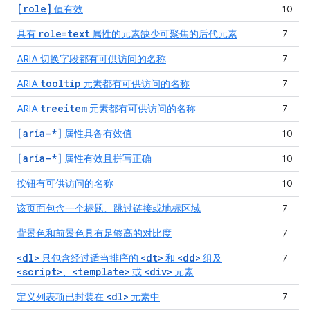
[role]
值有效
10
role=text
具有
属性的元素缺少可聚焦的后代元素
7
ARIA 切换字段都有可供访问的名称
7
tooltip
ARIA
元素都有可供访问的名称
7
treeitem
ARIA
元素都有可供访问的名称
7
[aria-*]
属性具备有效值
10
[aria-*]
属性有效且拼写正确
10
按钮有可供访问的名称
10
该页面包含一个标题、跳过链接或地标区域
7
背景色和前景色具有足够高的对比度
7
<dl>
<dt>
<dd>
只包含经过适当排序的
和
组及
7
<script>
<template>
<div>
、
或
元素
<dl>
定义列表项已封装在
元素中
7