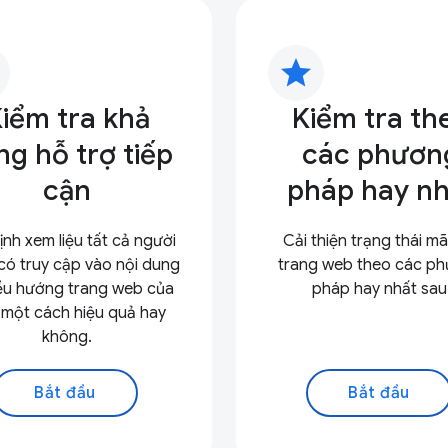
star
iểm tra khả
Kiểm tra th
ng hỗ trợ tiếp
các phươn
cận
pháp hay nh
ịnh xem liệu tất cả người
Cải thiện trạng thái m
có truy cập vào nội dung
trang web theo các p
ều hướng trang web của
pháp hay nhất sau
 một cách hiệu quả hay
không.
Bắt đầu
Bắt đầu