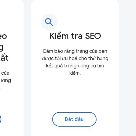
search
eo
Kiểm tra SEO
g
Đảm bảo rằng trang của bạn
ất
được tối ưu hoá cho thứ hạng
kết quả trong công cụ tìm
ã của
kiếm.
hương
.
Bắt đầu