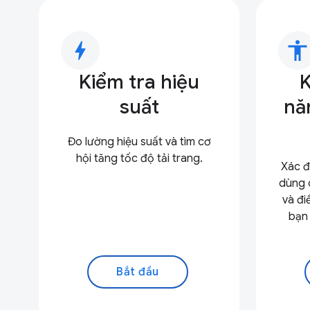
bolt
accessibility
Kiểm tra hiệu
K
suất
nă
Đo lường hiệu suất và tìm cơ
hội tăng tốc độ tải trang.
Xác đ
dùng 
và đi
bạn
Bắt đầu