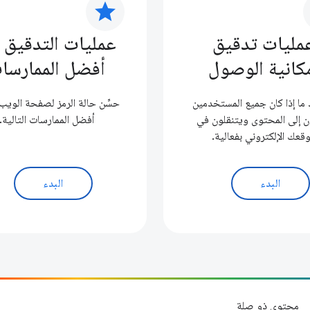
star
مليات تدقيق
عمليات التدقيق 
كانية الوصول
أفضل الممارسا
ما إذا كان جميع المستخدمين
حسِّن حالة الرمز لصفحة الويب ب
 إلى المحتوى ويتنقلون في
أفضل الممارسات التالية.
قعك الإلكتروني بفعالية.
البدء
البدء
محتوى ذو صلة