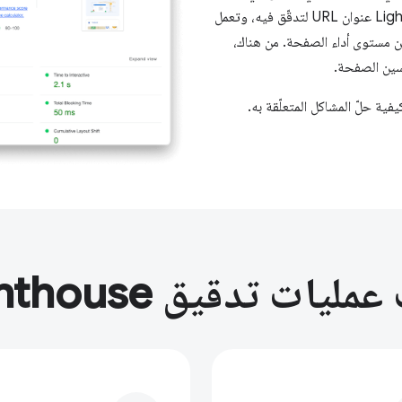
Chrome" أو من سطر الأوامر أو كوحدة Node. تُقدّم لأداة Lighthouse عنوان URL لتدقّق فيه، وتعمل
ن مستوى أداء الصفحة. من هناك،
سين الصفحة.
ة حلّ المشاكل المتعلّقة به.
ليات تدقيق Lighthouse