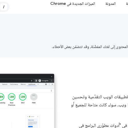
ة
المدونة
الميزات الجديدة في Chrome
/
تخدام وتطبيقات الويب التقدّمية وتحسين
ك تشغيل Lighthouse على أي صفحة ويب، سواء كانت متاحة للجميع أو
يل Lighthouse كجزء من "إحصاءات PageSpeed" أو في "أدوات مطوّري البرامج في