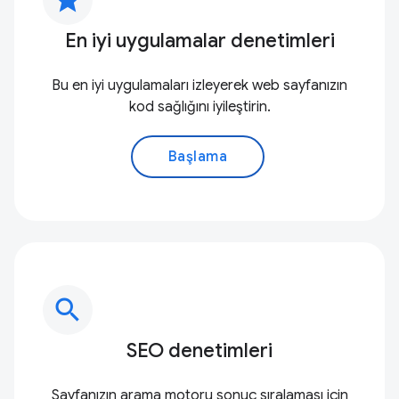
En iyi uygulamalar denetimleri
Bu en iyi uygulamaları izleyerek web sayfanızın
kod sağlığını iyileştirin.
Başlama
search
SEO denetimleri
Sayfanızın arama motoru sonuç sıralaması için