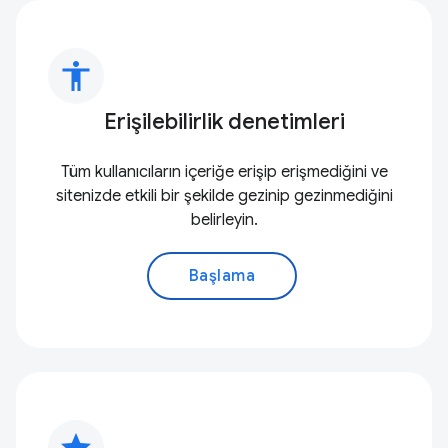
accessibility
Erişilebilirlik denetimleri
Tüm kullanıcıların içeriğe erişip erişmediğini ve
sitenizde etkili bir şekilde gezinip gezinmediğini
belirleyin.
Başlama
star