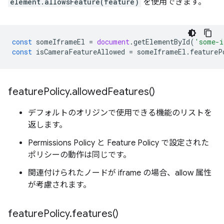
element.allowsFeature(feature)
を使用できます。
const
someIframeEl
=
document
.
getElementById
(
'some-i
const
isCameraFeatureAllowed
=
someIframeEl
.
featureP
feature
Policy
.
allowed
Features(
)
デフォルトのオリジンで使用できる機能のリストを
返します。
Permissions Policy と Feature Policy で設定された
ポリシーの動作は同じです。
関連付けられたノードが iframe の場合、allow 属性
が考慮されます。
feature
Policy
.
features(
)