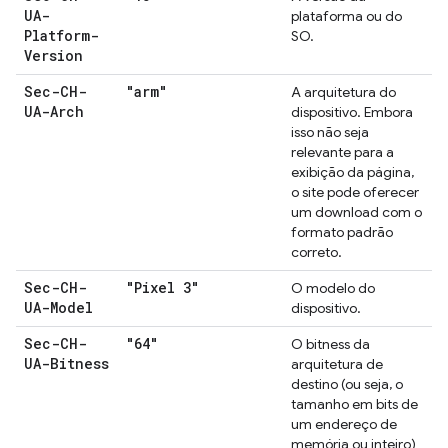
UA-
plataforma ou do
Platform-
SO.
Version
Sec-CH-
"arm"
A arquitetura do
UA-Arch
dispositivo. Embora
isso não seja
relevante para a
exibição da página,
o site pode oferecer
um download com o
formato padrão
correto.
Sec-CH-
"Pixel 3"
O modelo do
UA-Model
dispositivo.
Sec-CH-
"64"
O bitness da
UA-Bitness
arquitetura de
destino (ou seja, o
tamanho em bits de
um endereço de
memória ou inteiro)