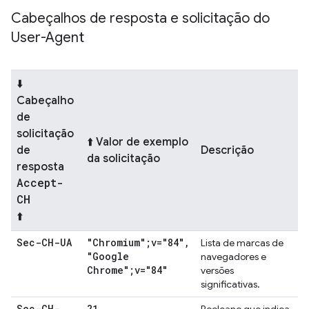
Cabeçalhos de resposta e solicitação do
User-Agent
⬇️
Cabeçalho
de
solicitação
⬆️ Valor de exemplo
de
Descrição
da solicitação
resposta
Accept-
CH
⬆️
Sec-CH-UA
"Chromium";v="84"
,
Lista de marcas de
"Google
navegadores e
Chrome";v="84"
versões
significativas.
Sec-CH-
?1