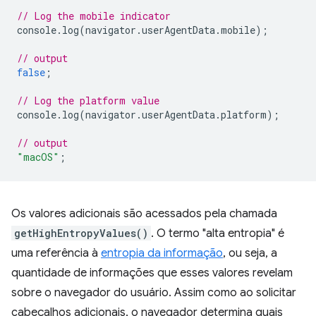
// Log the mobile indicator
console
.
log
(
navigator
.
userAgentData
.
mobile
);
// output
false
;
// Log the platform value
console
.
log
(
navigator
.
userAgentData
.
platform
);
// output
"macOS"
;
Os valores adicionais são acessados pela chamada
getHighEntropyValues()
. O termo "alta entropia" é
uma referência à
entropia da informação
, ou seja, a
quantidade de informações que esses valores revelam
sobre o navegador do usuário. Assim como ao solicitar
cabeçalhos adicionais, o navegador determina quais