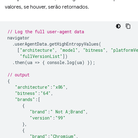
valores, se houver, serão retornados.
// Log the full user-agent data
navigator
.
userAgentData
.
getHighEntropyValues
(
[
"architecture"
,
"model"
,
"bitness"
,
"platformV
"fullVersionList"
])
.
then
(
ua
=
>
{
console
.
log
(
ua
)
});
// output
{
"architecture"
:
"x86"
,
"bitness"
:
"64"
,
"brands"
:
[
{
"brand"
:
" Not A;Brand"
,
"version"
:
"99"
},
{
"brand"
:
"Chromium"
,