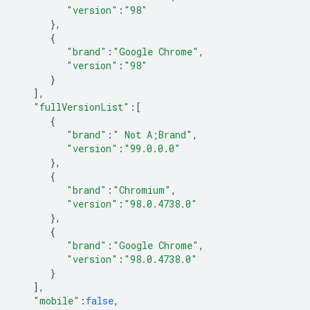
"version"
:
"98"
},
{
"brand"
:
"Google Chrome"
,
"version"
:
"98"
}
],
"fullVersionList"
:
[
{
"brand"
:
" Not A;Brand"
,
"version"
:
"99.0.0.0"
},
{
"brand"
:
"Chromium"
,
"version"
:
"98.0.4738.0"
},
{
"brand"
:
"Google Chrome"
,
"version"
:
"98.0.4738.0"
}
],
"mobile"
:
false
,