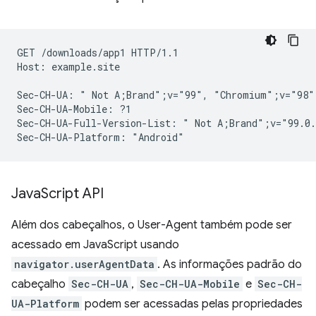
GET /downloads/app1 HTTP/1.1

Host: example.site

Sec-CH-UA: " Not A;Brand";v="99", "Chromium";v="98"
Sec-CH-UA-Mobile: ?1

Sec-CH-UA-Full-Version-List: " Not A;Brand";v="99.0.
Java
Script API
Além dos cabeçalhos, o User-Agent também pode ser
acessado em JavaScript usando
navigator.userAgentData
. As informações padrão do
cabeçalho
Sec-CH-UA
,
Sec-CH-UA-Mobile
e
Sec-CH-
UA-Platform
podem ser acessadas pelas propriedades