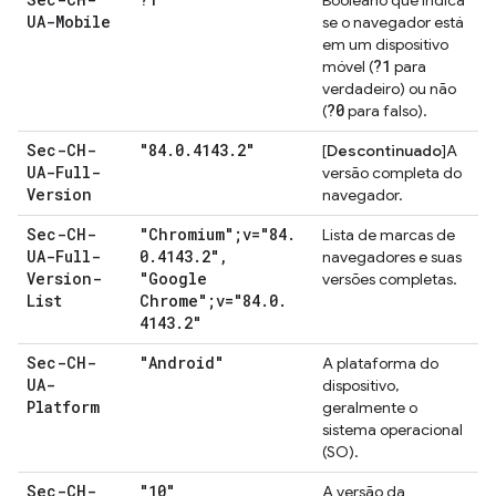
Booleano que indica
UA-Mobile
se o navegador está
em um dispositivo
?1
móvel (
para
verdadeiro) ou não
?0
(
para falso).
Sec-CH-
"84
.
0
.
4143
.
2"
[
Descontinuado
]A
UA-Full-
versão completa do
Version
navegador.
Sec-CH-
"Chromium";v="84
.
Lista de marcas de
UA-Full-
0
.
4143
.
2"
,
navegadores e suas
Version-
"Google
versões completas.
List
Chrome";v="84
.
0
.
4143
.
2"
Sec-CH-
"Android"
A plataforma do
UA-
dispositivo,
Platform
geralmente o
sistema operacional
(SO).
Sec-CH-
"10"
A versão da