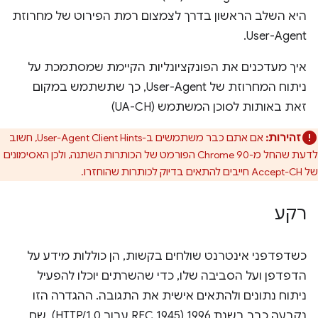
היא השלב הראשון בדרך לצמצום רמת הפירוט של מחרוזת
User-Agent.
איך מעדכנים את הפונקציונליות הקיימת שמסתמכת על
ניתוח המחרוזת של User-Agent, כך שתשתמש במקום
זאת באותות לסוכן המשתמש (UA-CH)
זהירות:
אם אתם כבר משתמשים ב-User-Agent Client Hints, חשוב
לדעת שהחל מ-Chrome 90 הפורמט של הכותרות השתנה, ולכן האסימונים
של Accept-CH חייבים להתאים בדיוק לכותרות שהוחזרו.
רקע
כשדפדפני אינטרנט שולחים בקשות, הן כוללות מידע על
הדפדפן ועל הסביבה שלו, כדי שהשרתים יוכלו להפעיל
ניתוח נתונים ולהתאים אישית את התגובה. ההגדרה הזו
נקבעה כבר בשנת 1996 (RFC 1945 עבור HTTP/1.0), שם