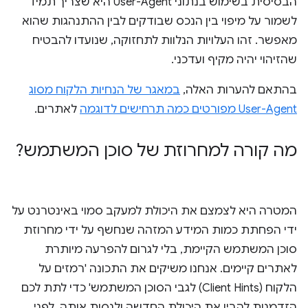
הבסיסית בשימוש בנתוני User-Agent היא שצריך תמיד
לשמור על מיפוי בין הנכס שבודקים לבין ההתנהגות שהוא
מאפשר. זהו העלויות הנלוות לתחזוקה, שנועדו להבטיח
שהזיהוי יהיה מקיף ועדכני.
בהתאם להערות האלה,
במאגר של הנחיות הלקוח מסוג
User-Agent מפורטים כמה תרחישים לדוגמה
לאתרים.
מה קורה למחרוזת של סוכן המשתמש?
המטרה היא לצמצם את היכולת למעקב סמוי באינטרנט על
ידי הפחתת כמות המידע המזהה שנחשף על ידי מחרוזת
סוכן המשתמש הקיימת, בלי לגרום להפרעה מיותרת
לאתרים קיימים. אנחנו משיקים את התכונה 'רמזים על
הלקוח (Client Hints) לגבי הסוכן המשתמש' כדי לתת לכם
הזדמנות להבין את היכולת החדשה ולנסות אותה, לפני