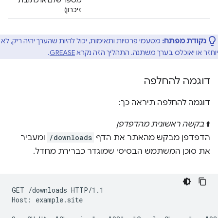
מספר שלם או כתובת
זיכרון)
נקודת מפתח:
מטעמי פרטיות ותאימות, יכול להיות שהערך יהיה ריק, לא
יוחזר או יאוכלס בערך משתנה. התהליך הזה נקרא
GREASE
.
דוגמה להחלפה
דוגמה להחלפה תיראה כך:
⬆️
בקשה ראשונית מהדפדפן
הדפדפן מבקש מהאתר את הדף
/downloads
ומעביר
את סוכן המשתמש הבסיסי שמוגדר כברירת מחדל.
GET /downloads HTTP/1.1

Host: example.site
