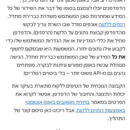
לאותו מידע, אבל באופן שמגן יותר על הפרטיות. כך,
הדפדפנים יוכלו לצמצם בסופו של דבר את השידור של כל
המידע שמחרוזת סוכן המשתמש משדרת כברירת מחדל.
רמזים ללקוח
אוכפים מודל שבו השרת צריך לבקש
מהדפדפן קבוצת נתונים על הלקוח (הרמזים), והדפדפן
מחיל את כללי המדיניות או את הגדרות המשתמש שלו כדי
לקבוע אילו נתונים יחזרו. המשמעות היא שבמקום לחשוף
את כל
המידע של סוכן המשתמש כברירת מחדל, הגישה
מנוהלת עכשיו באופן מפורש וניתנת לבקרה. מפתחים
נהנים גם מ-API פשוט יותר – בלי ביטויים רגולריים!
הקבוצה הנוכחית של הטיפים ללקוח מתארת בעיקר את
יכולות התצוגה והחיבור של הדפדפן. אפשר לקרוא את
הפרטים במאמר
בחירת משאבים באופן אוטומטי
באמצעות רמזים ללקוח
, אבל ריכזנו כאן סיכום קצר של
התהליך.