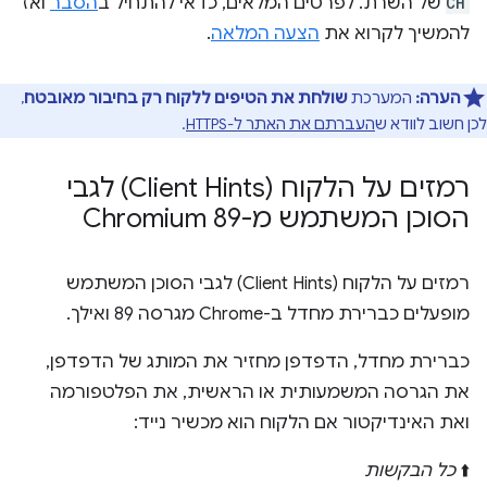
CH
של השרת. לפרטים המלאים, כדאי להתחיל ב
הסבר
ואז
להמשיך לקרוא את
הצעה המלאה
.
הערה:
המערכת
שולחת את הטיפים ללקוח רק בחיבור מאובטח
,
לכן חשוב לוודא ש
העברתם את האתר ל-HTTPS
.
רמזים על הלקוח (Client Hints) לגבי
הסוכן המשתמש מ-Chromium 89
רמזים על הלקוח (Client Hints) לגבי הסוכן המשתמש
מופעלים כברירת מחדל ב-Chrome מגרסה 89 ואילך.
כברירת מחדל, הדפדפן מחזיר את המותג של הדפדפן,
את הגרסה המשמעותית או הראשית, את הפלטפורמה
ואת האינדיקטור אם הלקוח הוא מכשיר נייד:
⬆️
כל הבקשות