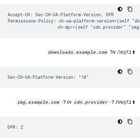
Accept-CH: Sec-CH-UA-Platform-Version, DPR

Permissions-Policy: ch-ua-platform-version=(self "do
⬆️
בקשה אל
downloads.example.com
⬆️
בקשות ל-
cdn.provider
או ל-
img.example.com