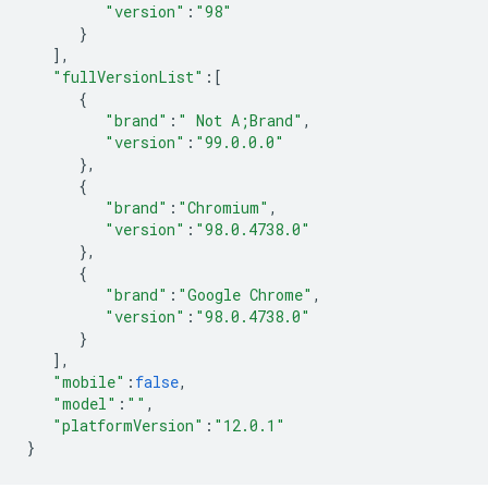
"version"
:
"98"
}
],
"fullVersionList"
:
[
{
"brand"
:
" Not A;Brand"
,
"version"
:
"99.0.0.0"
},
{
"brand"
:
"Chromium"
,
"version"
:
"98.0.4738.0"
},
{
"brand"
:
"Google Chrome"
,
"version"
:
"98.0.4738.0"
}
],
"mobile"
:
false
,
"model"
:
""
,
"platformVersion"
:
"12.0.1"
}