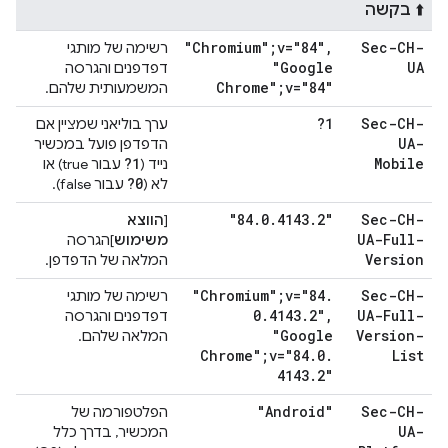
⬆️ בקשה
"Chromium";v="84"
,
Sec-CH-
רשימה של מותגי
"Google
UA
דפדפנים והגרסה
Chrome";v="84"
המשמעותית שלהם.
?1
Sec-CH-
ערך בוליאני שמציין אם
UA-
הדפדפן פועל במכשיר
?1
Mobile
נייד (
עבור true) או
?0
לא (
עבור false).
"84
.
0
.
4143
.
2"
Sec-CH-
[
הווצא
UA-Full-
משימוש
]הגרסה
Version
המלאה של הדפדפן.
"Chromium";v="84
.
Sec-CH-
רשימה של מותגי
0
.
4143
.
2"
,
UA-Full-
דפדפנים והגרסה
"Google
Version-
המלאה שלהם.
Chrome";v="84
.
0
.
List
4143
.
2"
"Android"
Sec-CH-
הפלטפורמה של
UA-
המכשיר, בדרך כלל