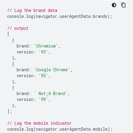
// Log the brand data
console
.
log
(
navigator
.
userAgentData
.
brands
);
// output
[
{
brand
:
'Chromium'
,
version
:
'93'
,
},
{
brand
:
'Google Chrome'
,
version
:
'93'
,
},
{
brand
:
' Not;A Brand'
,
version
:
'99'
,
},
];
// Log the mobile indicator
console
.
log
(
navigator
.
userAgentData
.
mobile
);