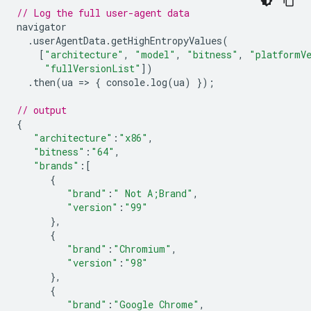
// Log the full user-agent data
navigator
.
userAgentData
.
getHighEntropyValues
(
[
"architecture"
,
"model"
,
"bitness"
,
"platformV
"fullVersionList"
])
.
then
(
ua
=
>
{
console
.
log
(
ua
)
});
// output
{
"architecture"
:
"x86"
,
"bitness"
:
"64"
,
"brands"
:
[
{
"brand"
:
" Not A;Brand"
,
"version"
:
"99"
},
{
"brand"
:
"Chromium"
,
"version"
:
"98"
},
{
"brand"
:
"Google Chrome"
,