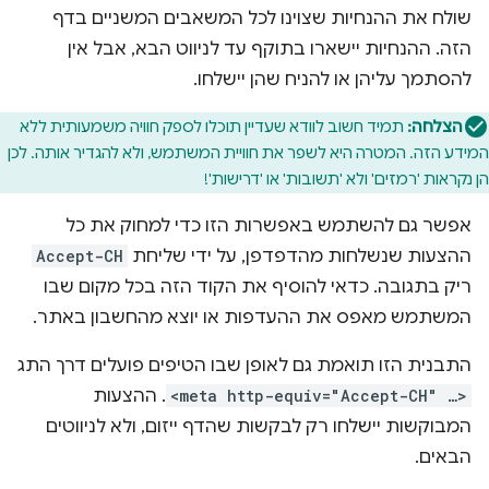
שולח את ההנחיות שצוינו לכל המשאבים המשניים בדף
הזה. ההנחיות יישארו בתוקף עד לניווט הבא, אבל אין
להסתמך עליהן או להניח שהן יישלחו.
הצלחה:
תמיד חשוב לוודא שעדיין תוכלו לספק חוויה משמעותית ללא
המידע הזה. המטרה היא לשפר את חוויית המשתמש, ולא להגדיר אותה. לכן
הן נקראות 'רמזים' ולא 'תשובות' או 'דרישות'!
אפשר גם להשתמש באפשרות הזו כדי למחוק את כל
ההצעות שנשלחות מהדפדפן, על ידי שליחת
Accept-CH
ריק בתגובה. כדאי להוסיף את הקוד הזה בכל מקום שבו
המשתמש מאפס את ההעדפות או יוצא מהחשבון באתר.
התבנית הזו תואמת גם לאופן שבו הטיפים פועלים דרך התג
<meta http-equiv="Accept-CH" …>
. ההצעות
המבוקשות יישלחו רק לבקשות שהדף ייזום, ולא לניווטים
הבאים.