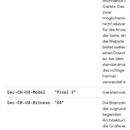
Architektur de
Geräts. Das ist
zwar
möglicherweis
nicht relevant
für die Anzeig
der Seite, aber
die Website
bietet vielleich
einen Downlo
an, bei dem
standardmäßi
das richtige
Format
verwendet wir
Sec-CH-UA-Model
"Pixel 3"
Gerätemodell
Sec-CH-UA-Bitness
"64"
Die Bitanzahl
der zugrunde
liegenden
Architektur (d.
die Größe eine