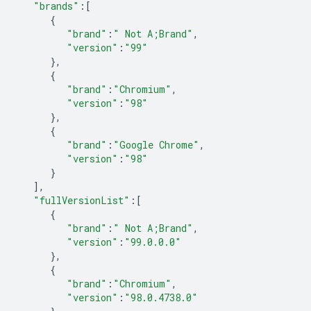
"brands"
:
[
{
"brand"
:
" Not A;Brand"
,
"version"
:
"99"
},
{
"brand"
:
"Chromium"
,
"version"
:
"98"
},
{
"brand"
:
"Google Chrome"
,
"version"
:
"98"
}
],
"fullVersionList"
:
[
{
"brand"
:
" Not A;Brand"
,
"version"
:
"99.0.0.0"
},
{
"brand"
:
"Chromium"
,
"version"
:
"98.0.4738.0"