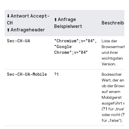
Accept-
⬇️ Antwort
⬆️ Anfrage
CH
Beschreibu
Beispielwert
⬆️ Anfrageheader
Sec-CH-UA
"Chromium";v="84"
,
Liste der
"Google
Browsermarke
Chrome";v="84"
und ihrer
wichtigsten
Version.
Sec-CH-UA-Mobile
?1
Boolescher
Wert, der angib
ob der Browser
auf einem
Mobilgerät
ausgeführt wi
?1
(
für „true“)
?0
oder nicht (
für „false“).