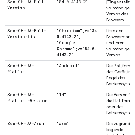
Sec-CH-UA-Full-
"84
.
0
.
4143
.
2"
[
Eingestellt
]D
Version
vollständige
Version des
Browsers.
Sec-CH-UA-Full-
"Chromium";v="84
.
Liste der
Version-List
0
.
4143
.
2"
,
Browsermarke
"Google
und ihrer
Chrome";v="84
.
0
.
vollständigen
4143
.
2"
Version.
Sec-CH-UA-
"Android"
Die Plattform f
Platform
das Gerät, in d
Regel das
Betriebssystem
Sec-CH-UA-
"10"
Die Version für
Platform-Version
die Plattform
oder das
Betriebssystem
Sec-CH-UA-Arch
"arm"
Die zugrunde
liegende