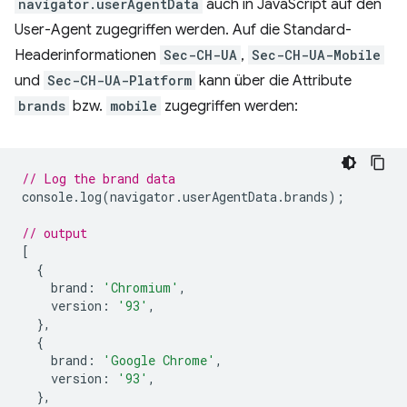
navigator.userAgentData
auch in JavaScript auf den
User-Agent zugegriffen werden. Auf die Standard-
Headerinformationen
Sec-CH-UA
,
Sec-CH-UA-Mobile
und
Sec-CH-UA-Platform
kann über die Attribute
brands
bzw.
mobile
zugegriffen werden:
// Log the brand data
console
.
log
(
navigator
.
userAgentData
.
brands
);
// output
[
{
brand
:
'Chromium'
,
version
:
'93'
,
},
{
brand
:
'Google Chrome'
,
version
:
'93'
,
},