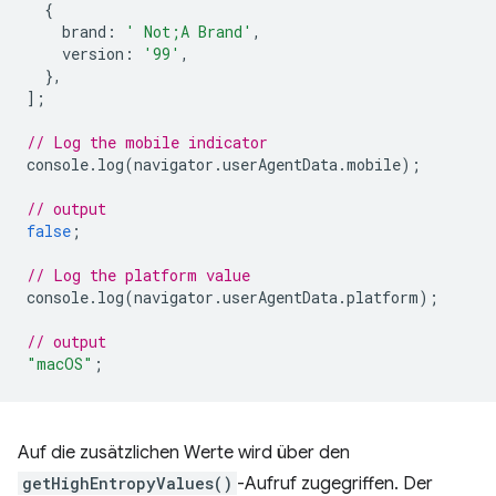
{
brand
:
' Not;A Brand'
,
version
:
'99'
,
},
];
// Log the mobile indicator
console
.
log
(
navigator
.
userAgentData
.
mobile
);
// output
false
;
// Log the platform value
console
.
log
(
navigator
.
userAgentData
.
platform
);
// output
"macOS"
;
Auf die zusätzlichen Werte wird über den
getHighEntropyValues()
-Aufruf zugegriffen. Der