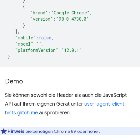
},
{
"brand"
:
"Google Chrome"
,
"version"
:
"98.0.4738.0"
}
],
"mobile"
:
false
,
"model"
:
""
,
"platformVersion"
:
"12.0.1"
}
Demo
Sie können sowohl die Header als auch die JavaScript
API auf Ihrem eigenen Gerät unter
user-agent-client-
hints.glitch.me
ausprobieren.
Hinweis
:Sie benötigen Chrome 89 oder höher.