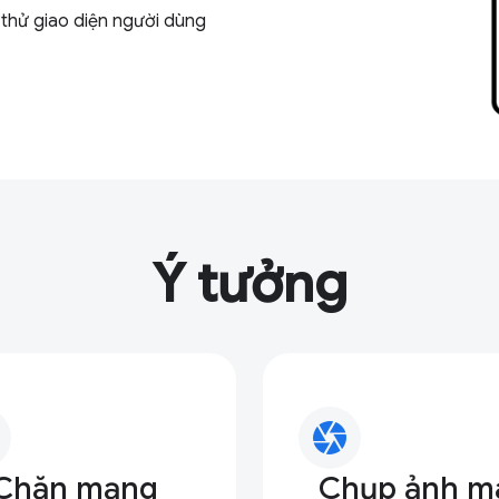
 thử giao diện người dùng
Ý tưởng
camera
Chặn mạng
Chụp ảnh m