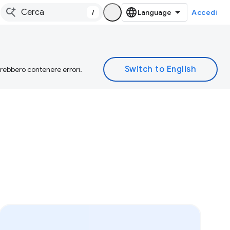
/
Accedi
otrebbero contenere errori.