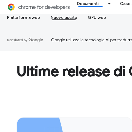
Documenti
Case 
Piattaforma web
Nuove uscite
GPU web
Google utilizza la tecnologia AI per tradurre
Ultime release d