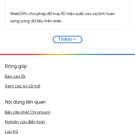
WebGPU cho phép đồ hoạ 3D hiệu suất cao và tính toán
song song dữ liệu trên web.
expand_more
Thêm
Đóng góp
Báo cáo lỗi
Xem các sự cố mở
Nội dung liên quan
Bản cập nhật Chromium
Nghiên cứu điển hình
Lưu trữ