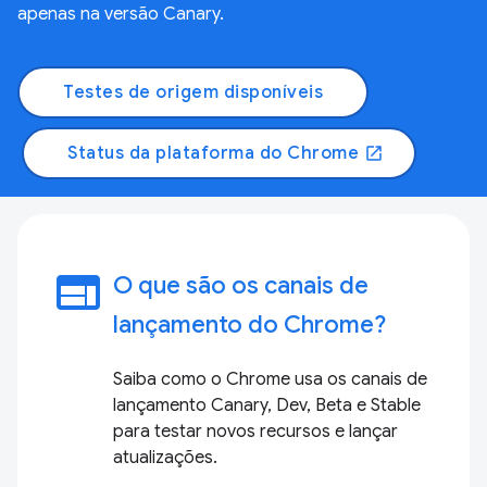
apenas na versão Canary.
Testes de origem disponíveis
Status da plataforma do Chrome
open_in_new
web
O que são os canais de
lançamento do Chrome?
Saiba como o Chrome usa os canais de
lançamento Canary, Dev, Beta e Stable
para testar novos recursos e lançar
atualizações.