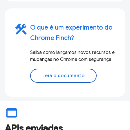
construction
O que é um experimento do
Chrome Finch?
Saiba como lançamos novos recursos e
mudanças no Chrome com segurança.
Leia o documento
web_asset
APIs enviadas