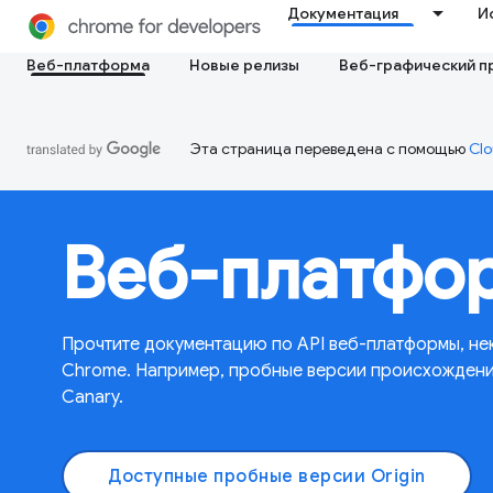
Документация
И
Веб-платформа
Новые релизы
Веб-графический п
Эта страница переведена с помощью
Clo
Веб-платфо
Прочтите документацию по API веб-платформы, не
Chrome. Например, пробные версии происхождения
Canary.
Доступные пробные версии Origin