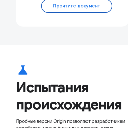
Прочтите документ
science
Испытания
происхождения
Пробные версии Origin позволяют разработчикам