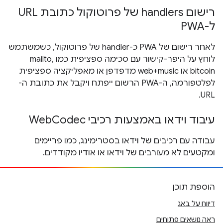
רישום handlers של פרוטוקול כתובת URL
ל-PWA
לאחר רישום של PWA כ-handler של פרוטוקול, כשמשתמש
לוחץ על היפר-קישור עם סכימה ספציפית כמו mailto,
bitcoin או web+music מדפדפן או מאפליקציה ספציפית
לפלטפורמה, ה-PWA הרשום ייפתח ויקבל את כתובת ה-
URL.
עיבוד וידאו באמצעות רכיבי WebCodec
עבודה עם רכיבים של וידאו בסטרימינג, כמו פריימים
ומקטעים לא מעורבים של וידאו או אודיו מקודדים.
הוספת תוכן
דיווח על באג
ראה נושאים פתוחים