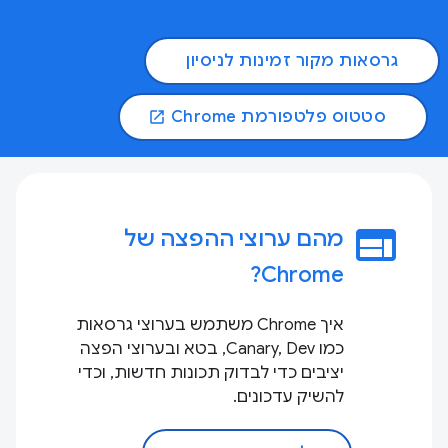
גרסאות מקור זמינות לניסיון
סטטוס פלטפורמת Chrome
open_in_new
web
מהם ערוצי ההפצה של
Chrome?
איך Chrome משתמש בערוצי גרסאות
כמו Canary, Dev, בטא ובערוצי הפצה
יציבים כדי לבדוק תכונות חדשות, וכדי
להשיק עדכונים.