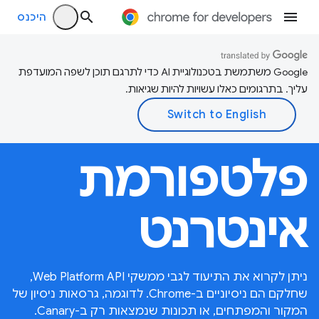
היכנס
‫Google משתמשת בטכנולוגיית AI כדי לתרגם תוכן לשפה המועדפת
עליך. בתרגומים כאלו עשויות להיות שגיאות.
פלטפורמת
אינטרנט
ניתן לקרוא את התיעוד לגבי ממשקי Web Platform API,
שחלקם הם ניסיוניים ב-Chrome. לדוגמה, גרסאות ניסיון של
המקור והמפתחים, או תכונות שנמצאות רק ב-Canary.