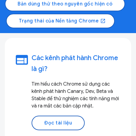
Bản dùng thử theo nguyên gốc hiện có
Trạng thái của Nền tảng Chrome
open_in_new
web
Các kênh phát hành Chrome
là gì?
Tìm hiểu cách Chrome sử dụng các
kênh phát hành Canary, Dev, Beta và
Stable để thử nghiệm các tính năng mới
và ra mắt các bản cập nhật.
Đọc tài liệu