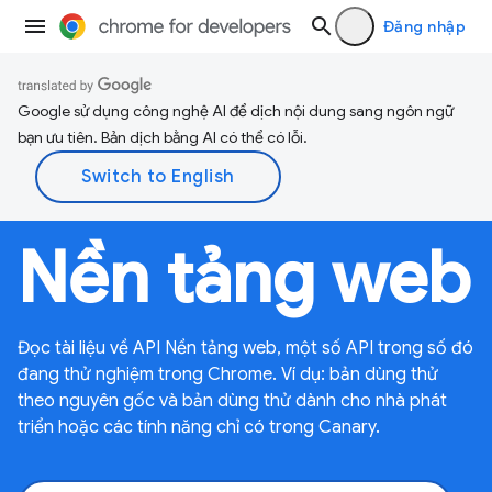
Đăng nhập
Google sử dụng công nghệ AI để dịch nội dung sang ngôn ngữ
bạn ưu tiên. Bản dịch bằng AI có thể có lỗi.
Nền tảng web
Đọc tài liệu về API Nền tảng web, một số API trong số đó
đang thử nghiệm trong Chrome. Ví dụ: bản dùng thử
theo nguyên gốc và bản dùng thử dành cho nhà phát
triển hoặc các tính năng chỉ có trong Canary.