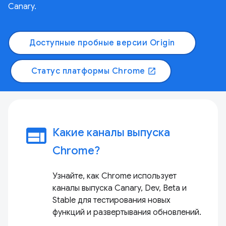
Canary.
Доступные пробные версии Origin
Статус платформы Chrome
open_in_new
web
Какие каналы выпуска
Chrome?
Узнайте, как Chrome использует
каналы выпуска Canary, Dev, Beta и
Stable для тестирования новых
функций и развертывания обновлений.