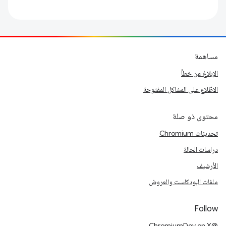
مساهمة
الإبلاغ عن خطأ
الاطّلاع على المشاكل المفتوحة
محتوى ذو صلة
تحديثات Chromium
دراسات الحالة
الأرشيف
ملفات البودكاست والعروض
Follow
@ChromiumDev on X