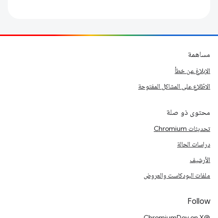
مساهمة
الإبلاغ عن خطأ
الاطّلاع على المشاكل المفتوحة
محتوى ذو صلة
تحديثات Chromium
دراسات الحالة
الأرشيف
ملفات البودكاست والعروض
Follow
@ChromiumDev on X