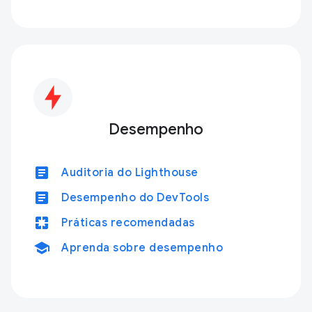
Desempenho
article
Auditoria do Lighthouse
article
Desempenho do DevTools
pages
Práticas recomendadas
school
Aprenda sobre desempenho