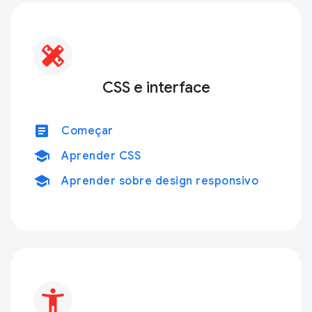
CSS e interface
article
Começar
school
Aprender CSS
school
Aprender sobre design responsivo