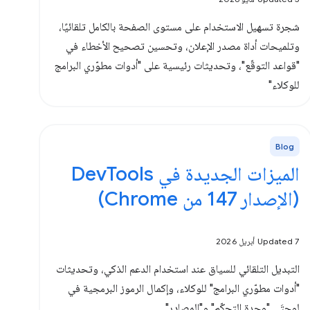
شجرة تسهيل الاستخدام على مستوى الصفحة بالكامل تلقائيًا،
وتلميحات أداة مصدر الإعلان، وتحسين تصحيح الأخطاء في
"قواعد التوقّع"، وتحديثات رئيسية على "أدوات مطوّري البرامج
للوكلاء"
Blog
الميزات الجديدة في DevTools
(الإصدار 147 من Chrome)
Updated 7 أبريل 2026
التبديل التلقائي للسياق عند استخدام الدعم الذكي، وتحديثات
"أدوات مطوّري البرامج" للوكلاء، وإكمال الرموز البرمجية في
لوحتَي "وحدة التحكّم" و"المصادر"