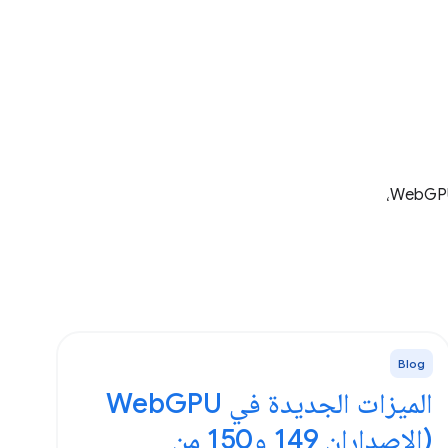
يتم تحديث Chrome باستمرار. يمكنك الاطّلاع على ملاحظات الإصدار لإصدارَي Chrome الثابت والإصدار التجريبي، وآخر الأخبار حول WebGPU،
Blog
الميزات الجديدة في WebGPU
(الإصداران 149 و150 من