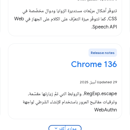
تتوفّر أشكال مربّعات مستديرة الزوايا ودوال مخصّصة في
CSS، كما تتوفّر ميزة التعرّف على الكلام على الجهاز في Web
Speech API.
Release notes
Chrome 136
Updated 29 أبريل 2025
RegExp.escape، والروابط التي تمّ زيارتها مقسّمة،
وترقيات مفاتيح المرور باستخدام الإنشاء الشَرطي لواجهة
WebAuthn
expand_more
موارد أكثر