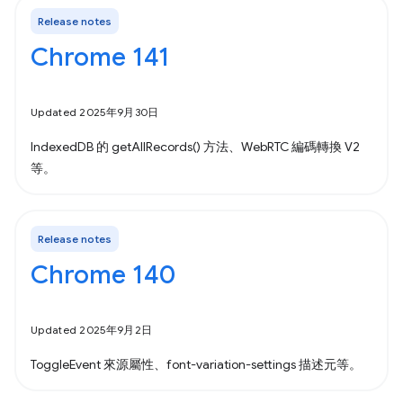
Release notes
Chrome 141
Updated 2025年9月30日
IndexedDB 的 getAllRecords() 方法、WebRTC 編碼轉換 V2
等。
Release notes
Chrome 140
Updated 2025年9月2日
ToggleEvent 來源屬性、font-variation-settings 描述元等。