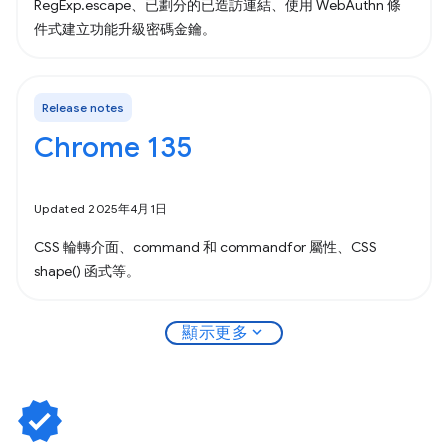
RegExp.escape、已劃分的已造訪連結、使用 WebAuthn 條
件式建立功能升級密碼金鑰。
Release notes
Chrome 135
Updated 2025年4月1日
CSS 輪轉介面、command 和 commandfor 屬性、CSS
shape() 函式等。
expand_more
顯示更多
verified