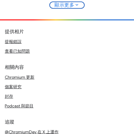
expand_more
顯示更多
提供相片
提報錯誤
查看已知問題
相關內容
Chromium 更新
個案研究
封存
Podcast 與節目
追蹤
@ChromiumDev 在 X 上運作