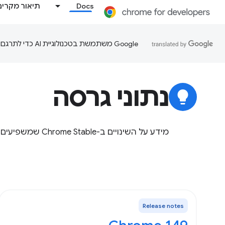
Docs
תיאור מקרים
‫Google משתמשת בטכנולוגיית AI כדי לתרגם תוכן לשפה המועדפת עליך. בתרגומים כאלו עשויות להיות שגיאות.
נתוני גרסה
lightbulb
מידע על השינויים ב-Chrome Stable שמשפיעים על מפתחים.
Release notes