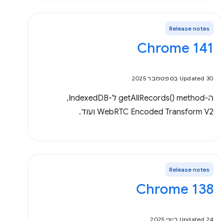
Release notes
‫Chrome 141
Updated 30 בספטמבר 2025
ה-method‏ getAllRecords()‎ ל-IndexedDB,‏
WebRTC Encoded Transform V2 ועוד.
Release notes
Chrome 138
Updated 24 ביוני 2025