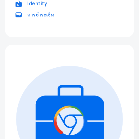
badge
Identity
wallet
การชำระเงิน