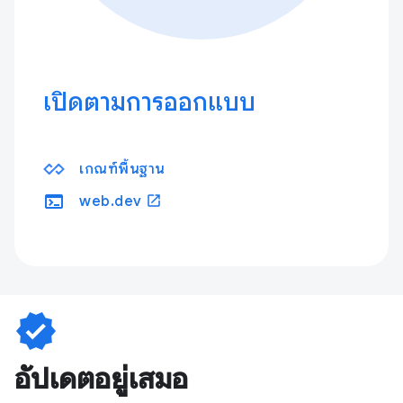
เปิดตามการออกแบบ
เกณฑ์พื้นฐาน
terminal
open_in_new
web.dev
verified
อัปเดตอยู่เสมอ