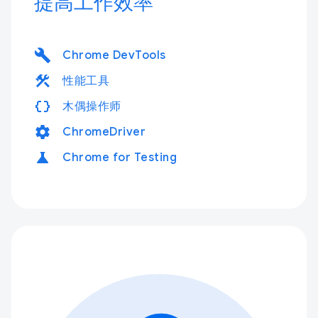
提高工作效率
build
Chrome DevTools
construction
性能工具
data_object
木偶操作师
settings
ChromeDriver
science
Chrome for Testing