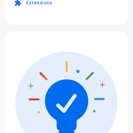
extension
Extensions