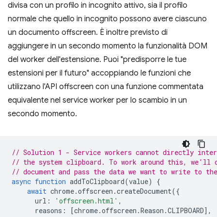
divisa con un profilo in incognito attivo, sia il profilo
normale che quello in incognito possono avere ciascuno
un documento offscreen. È inoltre previsto di
aggiungere in un secondo momento la funzionalità DOM
del worker dell'estensione. Puoi "predisporre le tue
estensioni per il futuro" accoppiando le funzioni che
utilizzano l'API offscreen con una funzione commentata
equivalente nel service worker per lo scambio in un
secondo momento.
// Solution 1 - Service workers cannot directly inter
// the system clipboard. To work around this, we'll 
// document and pass the data we want to write to th
async
function
addToClipboard
(
value
)
{
await
chrome
.
offscreen
.
createDocument
({
url
:
'offscreen.html'
,
reasons
:
[
chrome
.
offscreen
.
Reason
.
CLIPBOARD
],