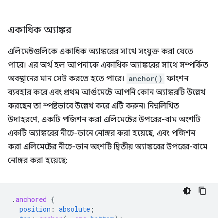
একাধিক অ্যাঙ্কর
এলিমেন্টগুলিকে একাধিক অ্যাঙ্করের সাথে সংযুক্ত করা যেতে
পারে। এর অর্থ হল আপনাকে একাধিক অ্যাঙ্করের সাথে সম্পর্কিত
অবস্থানের মান সেট করতে হতে পারে।
anchor()
ফাংশন
ব্যবহার করে এবং প্রথম আর্গুমেন্টে আপনি কোন অ্যাঙ্করটি উল্লেখ
করছেন তা স্পষ্টভাবে উল্লেখ করে এটি করুন। নিম্নলিখিত
উদাহরণে, একটি পজিশন করা এলিমেন্টের উপরের-বাম অংশটি
একটি অ্যাঙ্করের নীচে-ডানে নোঙ্গর করা হয়েছে, এবং পজিশন
করা এলিমেন্টের নীচে-ডান অংশটি দ্বিতীয় অ্যাঙ্করের উপরের-বামে
নোঙ্গর করা হয়েছে:
.
anchored
{
position
:
absolute
;