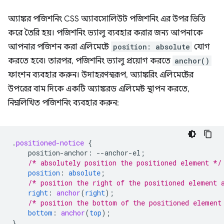
অ্যাঙ্কর পজিশনিং CSS অ্যাবসোলিউট পজিশনিং এর উপর ভিত্তি
করে তৈরি হয়। পজিশনিং ভ্যালু ব্যবহার করার জন্য আপনাকে
আপনার পজিশন করা এলিমেন্টে
position: absolute
যোগ
করতে হবে। তারপর, পজিশনিং ভ্যালু প্রয়োগ করতে
anchor()
ফাংশন ব্যবহার করুন। উদাহরণস্বরূপ, অ্যাঙ্করিং এলিমেন্টের
উপরের বাম দিকে একটি অ্যাঙ্করড এলিমেন্ট স্থাপন করতে,
নিম্নলিখিত পজিশনিং ব্যবহার করুন:
.
positioned-notice
{
position-anchor
:
--
anchor-el
;
/* absolutely position the positioned element */
position
:
absolute
;
/* position the right of the positioned element 
right
:
anchor
(
right
);
/* position the bottom of the positioned element
bottom
:
anchor
(
top
);
}