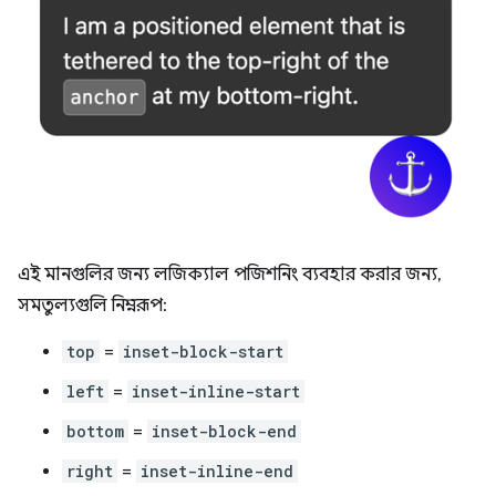
এই মানগুলির জন্য লজিক্যাল পজিশনিং ব্যবহার করার জন্য,
সমতুল্যগুলি নিম্নরূপ:
top
=
inset-block-start
left
=
inset-inline-start
bottom
=
inset-block-end
right
=
inset-inline-end