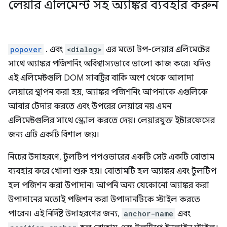
লেয়ার এলিমেন্ট সহ অ্যাঙ্কর ব্যবহার করুন
popover
. এবং
<dialog>
এর মতো টপ-লেয়ার এলিমেন্টের
সাথে অ্যাঙ্কর পজিশনিং অবিশ্বাস্যভাবে ভালো কাজ করে। যদিও
এই এলিমেন্টগুলি DOM সাবট্রির বাকি অংশ থেকে আলাদা
লেয়ারে স্থাপন করা হয়, অ্যাঙ্কর পজিশনিং আপনাকে এগুলিকে
আবার টেদার করতে এবং উপরের লেয়ারে নয় এমন
এলিমেন্টগুলির সাথে স্ক্রোল করতে দেয়। লেয়ারযুক্ত ইন্টারফেসের
জন্য এটি একটি বিশাল জয়।
নিচের উদাহরণে, টুলটিপ পপওভারের একটি সেট একটি বোতাম
ব্যবহার করে খোলা শুরু হয়। বোতামটি হল অ্যাঙ্কর এবং টুলটিপ
হল পজিশন করা উপাদান। আপনি অন্য যেকোনো অ্যাঙ্কর করা
উপাদানের মতোই পজিশন করা উপাদানটিকে স্টাইল করতে
পারেন। এই নির্দিষ্ট উদাহরণের জন্য,
anchor-name
এবং