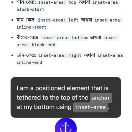
শীর্ষ-কেন্দ্র:
inset-area: top
অথবা
inset-area:
block-start
বাম-কেন্দ্র:
inset-area: left
অথবা
inset-area:
inline-start
নীচের-কেন্দ্র:
inset-area: bottom
অথবা
inset-
area: block-end
ডান-কেন্দ্র:
inset-area: right
অথবা
inset-area:
inline-end