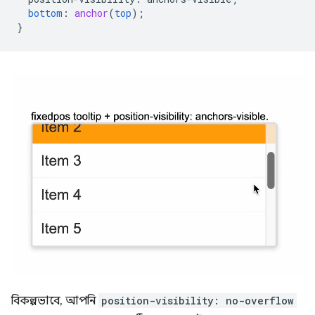
bottom
:
anchor
(
top
);
}
বিকল্পভাবে, আপনি
position-visibility: no-overflow