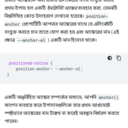
একটি অ্যাঙ্করকে অন্য একটি এলিমেন্টের সাথে সংযুক্ত করার
প্রথম উপায় হল একটি
ইমপ্লিসিট অ্যাঙ্কর
ব্যবহার করা, যেমনটি
নিম্নলিখিত কোড উদাহরণে দেখানো হয়েছে।
position-
anchor
প্রোপার্টিটি আপনার অ্যাঙ্করের সাথে যে এলিমেন্টটি
সংযুক্ত করতে চান তাতে যোগ করা হয় এবং অ্যাঙ্করের নাম (এই
ক্ষেত্রে
--anchor-el
) একটি মান হিসেবে থাকে।
.
positioned-notice
{
position-anchor
:
--
anchor-el
;
}
একটি অন্তর্নিহিত অ্যাঙ্কর সম্পর্কের মাধ্যমে, আপনি
anchor()
ফাংশন ব্যবহার করে উপাদানগুলিকে তার প্রথম আর্গুমেন্টে
স্পষ্টভাবে অ্যাঙ্করের নাম উল্লেখ না করেই অবস্থান নির্ধারণ করতে
পারেন।