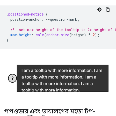
.
positioned-notice
{
position-anchor
:
--
question-mark
;
/*  set max height of the tooltip to 2x height of 
max-height
:
calc
(
anchor-size
(
height
)
*
2
);
}
পপওভার এবং ডায়ালগের মতো টপ-