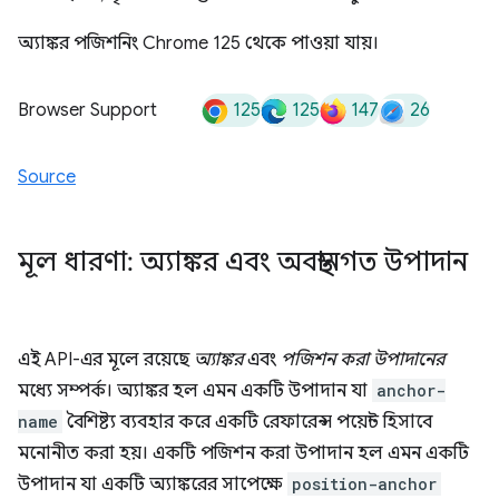
অ্যাঙ্কর পজিশনিং Chrome 125 থেকে পাওয়া যায়।
125
125
147
26
Browser Support
Source
মূল ধারণা: অ্যাঙ্কর এবং অবস্থানগত উপাদান
এই API-এর মূলে রয়েছে
অ্যাঙ্কর
এবং
পজিশন করা উপাদানের
মধ্যে সম্পর্ক। অ্যাঙ্কর হল এমন একটি উপাদান যা
anchor-
name
বৈশিষ্ট্য ব্যবহার করে একটি রেফারেন্স পয়েন্ট হিসাবে
মনোনীত করা হয়। একটি পজিশন করা উপাদান হল এমন একটি
উপাদান যা একটি অ্যাঙ্করের সাপেক্ষে
position-anchor