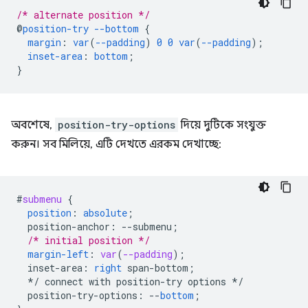
/* alternate position */
@
position-try
--bottom
{
margin
:
var
(
--padding
)
0
0
var
(
--padding
);
inset-area
:
bottom
;
}
অবশেষে,
position-try-options
দিয়ে দুটিকে সংযুক্ত
করুন। সব মিলিয়ে, এটি দেখতে এরকম দেখাচ্ছে:
#
submenu
{
position
:
absolute
;
position-anchor
:
--
submenu
;
/* initial position */
margin-left
:
var
(
--padding
);
inset-area
:
right
span-bottom
;
*/
connect
with
position-try
options
*/
position-try-options
:
--
bottom
;