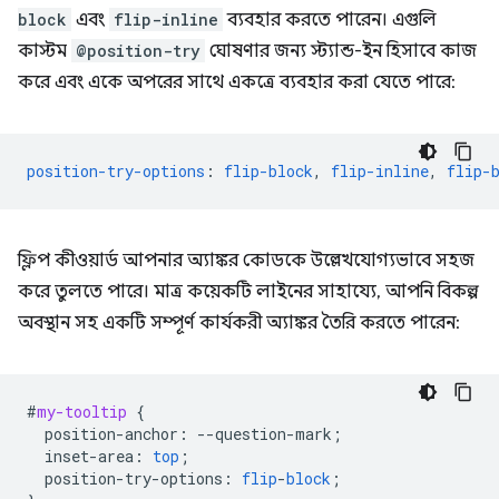
block
এবং
flip-inline
ব্যবহার করতে পারেন। এগুলি
কাস্টম
@position-try
ঘোষণার জন্য স্ট্যান্ড-ইন হিসাবে কাজ
করে এবং একে অপরের সাথে একত্রে ব্যবহার করা যেতে পারে:
position-try-options
:
flip-block
,
flip-inline
,
flip-
ফ্লিপ কীওয়ার্ড আপনার অ্যাঙ্কর কোডকে উল্লেখযোগ্যভাবে সহজ
করে তুলতে পারে। মাত্র কয়েকটি লাইনের সাহায্যে, আপনি বিকল্প
অবস্থান সহ একটি সম্পূর্ণ কার্যকরী অ্যাঙ্কর তৈরি করতে পারেন:
#
my-tooltip
{
position-anchor
:
--
question-mark
;
inset-area
:
top
;
position-try-options
:
flip
-
block
;