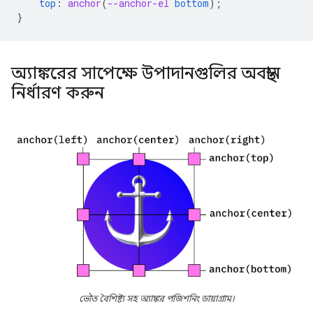
top
:
anchor
(
--anchor-el
bottom
);
}
অ্যাঙ্করের সাপেক্ষে উপাদানগুলির অবস্থান
নির্ধারণ করুন
ভৌত বৈশিষ্ট্য সহ অ্যাঙ্কর পজিশনিং ডায়াগ্রাম।