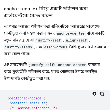
anchor-center
দিয়ে একটি পজিশন করা
এলিমেন্টকে কেন্দ্র করুন
আপনার অ্যাঙ্কর পজিশন করা এলিমেন্টকে অ্যাঙ্করের সাপেক্ষে
কেন্দ্রীভূত করা সহজ করার জন্য,
anchor-center
নামে একটি
নতুন মান রয়েছে যা
justify-self
,
align-self
,
justify-items
, এবং
align-items
বৈশিষ্ট্যের সাথে ব্যবহার
করা যেতে পারে।
এই উদাহরণটি
justify-self: anchor-center
ব্যবহার
করে পূর্ববর্তীটি পরিবর্তন করে, যাতে নোঙ্গরের উপরে অবস্থিত
উপাদানটি কেন্দ্রীভূত করা যায়।
.
positioned-notice
{
position
:
absolute
;
/*  Anchor reference  */