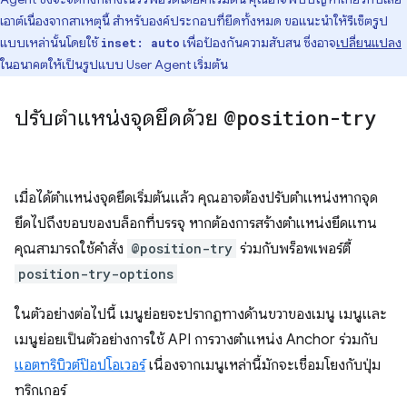
เอาต์เนื่องจากสาเหตุนี้ สำหรับองค์ประกอบที่ยึดทั้งหมด ขอแนะนำให้รีเซ็ตรูป
แบบเหล่านั้นโดยใช้
เพื่อป้องกันความสับสน ซึ่งอาจ
เปลี่ยนแปลง
inset: auto
ในอนาคตให้เป็นรูปแบบ User Agent เริ่มต้น
ปรับตำแหน่งจุดยึดด้วย
@position-try
เมื่อได้ตำแหน่งจุดยึดเริ่มต้นแล้ว คุณอาจต้องปรับตำแหน่งหากจุด
ยึดไปถึงขอบของบล็อกที่บรรจุ หากต้องการสร้างตำแหน่งยึดแทน
คุณสามารถใช้คำสั่ง
@position-try
ร่วมกับพร็อพเพอร์ตี้
position-try-options
ในตัวอย่างต่อไปนี้ เมนูย่อยจะปรากฏทางด้านขวาของเมนู เมนูและ
เมนูย่อยเป็นตัวอย่างการใช้ API การวางตำแหน่ง Anchor ร่วมกับ
แอตทริบิวต์ป๊อปโอเวอร์
เนื่องจากเมนูเหล่านี้มักจะเชื่อมโยงกับปุ่ม
ทริกเกอร์