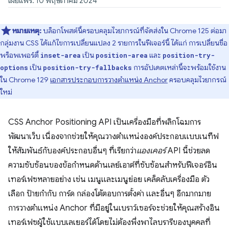
เผยแพร่: 10 พฤษภาคม 2024
หมายเหตุ:
บล็อกโพสต์นี้ครอบคลุมไวยากรณ์ที่จัดส่งใน Chrome 125 ต่อมา
กลุ่มงาน CSS ได้แก้ไขการเปลี่ยนแปลง 2 รายการในฟีเจอร์นี้ ได้แก่ การเปลี่ยนชื่อ
พร็อพเพอร์ตี้
เป็น
และ
inset-area
position-area
position-try-
เป็น
การอัปเดตเหล่านี้จะพร้อมใช้งาน
options
position-try-fallbacks
ใน Chrome 129
เอกสารประกอบการวางตำแหน่ง Anchor
ครอบคลุมไวยากรณ์
ใหม่
CSS Anchor Positioning API เป็นเครื่องมือที่พลิกโฉมการ
พัฒนาเว็บ เนื่องจากช่วยให้คุณวางตําแหน่งองค์ประกอบแบบเนทีฟ
ให้สัมพันธ์กับองค์ประกอบอื่นๆ ที่เรียกว่า
แองเคอร์
API นี้ช่วยลด
ความซับซ้อนของข้อกำหนดด้านเลย์เอาต์ที่ซับซ้อนสำหรับฟีเจอร์อิน
เทอร์เฟซหลายอย่าง เช่น เมนูและเมนูย่อย เคล็ดลับเครื่องมือ ตัว
เลือก ป้ายกำกับ การ์ด กล่องโต้ตอบการตั้งค่า และอื่นๆ อีกมากมาย
การวางตำแหน่ง Anchor ที่มีอยู่ในเบราว์เซอร์จะช่วยให้คุณสร้างอิน
เทอร์เฟซผู้ใช้แบบเลเยอร์ได้โดยไม่ต้องพึ่งพาไลบรารีของบุคคลที่