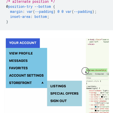
/* alternate position */
@
position-try
--bottom
{
margin
:
var
(
--padding
)
0
0
var
(
--padding
);
inset-area
:
bottom
;
}