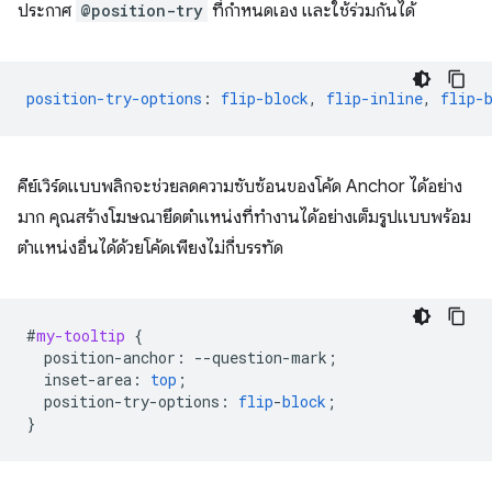
ประกาศ
@position-try
ที่กำหนดเอง และใช้ร่วมกันได้
position-try-options
:
flip-block
,
flip-inline
,
flip-
คีย์เวิร์ดแบบพลิกจะช่วยลดความซับซ้อนของโค้ด Anchor ได้อย่าง
มาก คุณสร้างโฆษณายึดตำแหน่งที่ทำงานได้อย่างเต็มรูปแบบพร้อม
ตำแหน่งอื่นได้ด้วยโค้ดเพียงไม่กี่บรรทัด
#
my-tooltip
{
position-anchor
:
--
question-mark
;
inset-area
:
top
;
position-try-options
:
flip
-
block
;
}