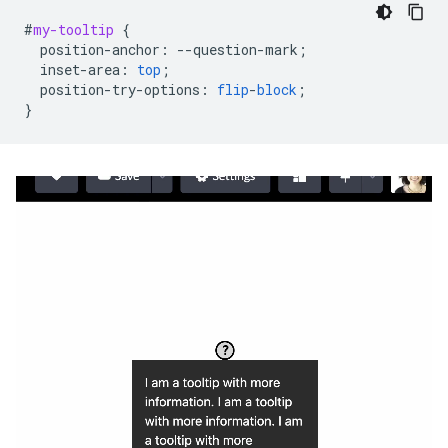
#
my-tooltip
{
position-anchor
:
--
question-mark
;
inset-area
:
top
;
position-try-options
:
flip
-
block
;
}