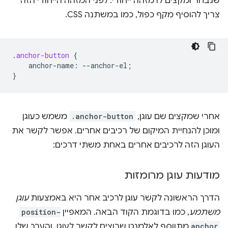
שנבחר ומקצים לו מזהה ייחודי. לפני המזהה הייחודי הזה
צריך להוסיף מקף כפול, כמו במשתנה CSS.
.
anchor-button
{
anchor-name
:
--
anchor-el
;
}
אחרי שמקצים שם עוגן,
.anchor-button
משמש כעוגן
ומוכן להנחיית המיקום של רכיבים אחרים. אפשר לקשר את
העוגן הזה לרכיבים אחרים באחת משתי דרכים:
מודעות עוגן מרומזות
הדרך הראשונה לקשר עוגן לרכיב אחר היא באמצעות
עוגן
משתמע
, כמו בדוגמת הקוד הבאה. המאפיין
position-
anchor
מתווסף לאלמנט שרוצים לקשר לעוגן, והערך שלו