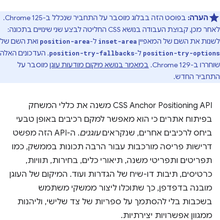
הערה:
בפוסט הזה בבלוג מוסבר על התחביר שנכלל ב-Chrome 125.
לאחר מכן, קבוצת העבודה בנושא CSS החליטה לבצע שני שינויים בתכונה:
לשנות את השם של המאפיין
ל-
ואת השם של
position-area
inset-area
ל-
. העדכונים האלה
position-try-fallbacks
position-try-options
שוחררו ב-Chrome 129.
במאמר בנושא מיקום מודעות עוגן
מוסבר על
התחביר החדש.
‫CSS Anchor Positioning API משנה את כללי המשחק
בפיתוח אתרים כי הוא מאפשר למקם רכיבים באופן טבעי
ביחס לרכיבים אחרים, שנקראים
עוגנים
. ה-API הזה מפשט
דרישות פריסה מורכבות עבור הרבה תכונות בממשק, כמו
תפריטים ותפריטי משנה, תיאורי כלים, בחירות, תוויות,
כרטיסים, תיבות דו-שיח של הגדרות ועוד. המיקום של העוגן
מובנה בדפדפן, כך שתוכלו ליצור ממשקי משתמש
בשכבות בלי להסתמך על ספריות של צד שלישי, וליהנות
ממגוון אפשרויות יצירתיות.