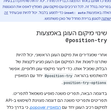
ממרכז אותם באזור התצוגה כברירת מחדל. יכול להיות שתיתקלו בבעיות
בפריסה בגלל זה. לכל הרכיבים עם מיקום עוגן, מומלץ לאפס את הסגנונות
האלה באמצעות
כדי למנוע בלבול. יכול להיות שבעתיד
זה
inset: auto
ישתנה
לסגנון ברירת מחדל של סוכן משתמש.
שינוי מיקום העוגן באמצעות
@position-try
אחרי שמגדירים את מיקום העוגן הראשוני, יכול להיות
שתרצו לשנות את המיקום אם העוגן מגיע לקצוות של
הבלוק שמכיל אותו. כדי ליצור מיקומי עוגן חלופיים, אפשר
להשתמש בהוראה
@position-try
יחד עם המאפיין
.
position-try-options
בדוגמה הבאה, תפריט משנה מופיע משמאל לתפריט.
תפריטים ותפריטי משנה הם דוגמה מצוינת לשימוש ב-API
למיקום רכיב העוגן יחד עם
המאפיין popover
, כי בדרך כלל