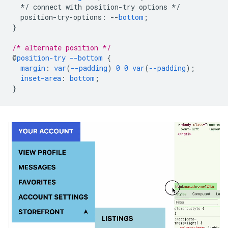
*/
connect
with
position-try
options
*/
position-try-options
:
--
bottom
;
}
/* alternate position */
@
position-try
--bottom
{
margin
:
var
(
--padding
)
0
0
var
(
--padding
);
inset-area
:
bottom
;
}