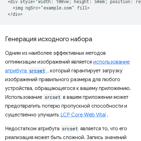
<div style="width: 100vw; height: 50em; position: rel
  <img ngSrc="example.com" fill>

Генерация исходного набора
Одним из наиболее эффективных методов
оптимизации изображений является
использование
атрибута
srcset
,
который гарантирует загрузку
изображений правильного размера для любого
устройства, обращающегося к вашему приложению.
Использование
srcset
в вашем приложении может
предотвратить потерю пропускной способности и
существенно улучшить
LCP Core Web Vital
.
Недостатком атрибута
srcset
является то, что его
реализация может быть сложной. Запись значений