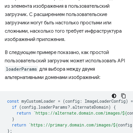
из элемента изображения в пользовательский
загрузчик. С расширением пользовательские
загрузчики могут быть настолько простыми или
сложными, насколько того требует инфраструктура
изображений приложения.
В следующем примере показано, как простой
пользовательский загрузчик может использовать API
loaderParams
для выбора между двумя
альтернативными доменами изображений:
const
myCustomLoader
=
(
config
:
ImageLoaderConfig
)
=
if
(
config
.
loaderParams
?
.
alternateDomain
)
{
return
`https://alternate.domain.com/images/
${
co
}
return
`https://primary.domain.com/images/
${
config
};