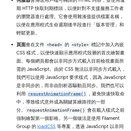
伺服器
會傳送用戶端可轉譯的 HTML 內容，並使用遠
期 HTTP 快取到期標頭，以便針對不支援服務工作者
的瀏覽器進行處理。它會使用雜湊值提供檔案名稱，
以便在應用程式生命週期後半段進行「版本管理」和
輕鬆更新。
頁面
會在文件
<head>
的
<style>
標記中加入內嵌
CSS 樣式，以便快速顯示應用程式殼層的首次繪製畫
面。每個網頁都會以非同步方式載入目前檢視畫面所
需的 JavaScript。由於 CSS 無法以非同步方式載入，
我們可以使用 JavaScript 要求樣式，因為 JavaScript
是非同步的，而非由剖析器驅動且同步。我們也可以
利用
requestAnimationFrame()
，避免快速快取命
中，導致樣式意外成為關鍵算繪路徑的一部
分。
requestAnimationFrame()
會在載入樣式之前
強制繪製第一個影格。另一個做法是使用 Filament
Group 的
loadCSS
等專案，透過 JavaScript 以非同