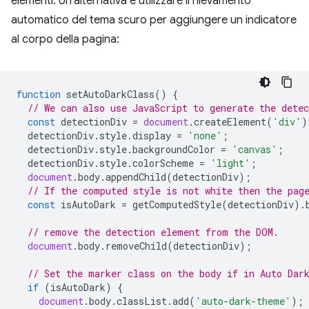
elementi. Un'alternativa è utilizzare il rilevamento
automatico del tema scuro per aggiungere un indicatore
al corpo della pagina:
function
setAutoDarkClass
()
{
// We can also use JavaScript to generate the dete
const
detectionDiv
=
document
.
createElement
(
'div'
)
detectionDiv
.
style
.
display
=
'none'
;
detectionDiv
.
style
.
backgroundColor
=
'canvas'
;
detectionDiv
.
style
.
colorScheme
=
'light'
;
document
.
body
.
appendChild
(
detectionDiv
);
// If the computed style is not white then the pag
const
isAutoDark
=
getComputedStyle
(
detectionDiv
).
// remove the detection element from the DOM.
document
.
body
.
removeChild
(
detectionDiv
);
// Set the marker class on the body if in Auto Dar
if
(
isAutoDark
)
{
document
.
body
.
classList
.
add
(
'auto-dark-theme'
);