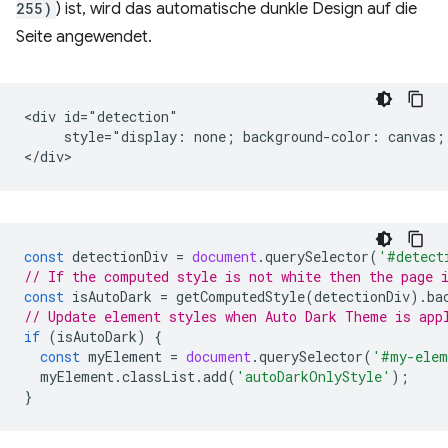
255)
) ist, wird das automatische dunkle Design auf die
Seite angewendet.
<div id="detection"

     style="display: none; background-color: canvas; 
const
detectionDiv
=
document
.
querySelector
(
'#detect
// If the computed style is not white then the page 
const
isAutoDark
=
getComputedStyle
(
detectionDiv
).
ba
// Update element styles when Auto Dark Theme is app
if
(
isAutoDark
)
{
const
myElement
=
document
.
querySelector
(
'#my-elem
myElement
.
classList
.
add
(
'autoDarkOnlyStyle'
);
}