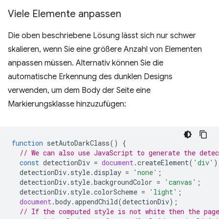
Viele Elemente anpassen
Die oben beschriebene Lösung lässt sich nur schwer
skalieren, wenn Sie eine größere Anzahl von Elementen
anpassen müssen. Alternativ können Sie die
automatische Erkennung des dunklen Designs
verwenden, um dem Body der Seite eine
Markierungsklasse hinzuzufügen:
function
setAutoDarkClass
()
{
// We can also use JavaScript to generate the dete
const
detectionDiv
=
document
.
createElement
(
'div'
)
detectionDiv
.
style
.
display
=
'none'
;
detectionDiv
.
style
.
backgroundColor
=
'canvas'
;
detectionDiv
.
style
.
colorScheme
=
'light'
;
document
.
body
.
appendChild
(
detectionDiv
);
// If the computed style is not white then the pag