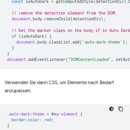
const
isAutoDark
=
getComputedStyle
(
detectionDiv
).
// remove the detection element from the DOM.
document
.
body
.
removeChild
(
detectionDiv
);
// Set the marker class on the body if in Auto Dar
if
(
isAutoDark
)
{
document
.
body
.
classList
.
add
(
'auto-dark-theme'
);
}
}
document
.
addEventListener
(
"DOMContentLoaded"
,
setAut
Verwenden Sie dann CSS, um Elemente nach Bedarf
anzupassen:
.
auto-dark-theme
 > 
#
my-element
{
border-color
:
red
;
}