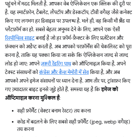
पहुंचने में मदद मिलती है. आपका वेब ऐप्लिकेशन एक क्लिक की दूरी पर
है. यह स्मार्टफ़ोन, टैबलेट, लैपटॉप और डेस्कटॉप, टीवी वगैरह जैसे कनेक्ट
किए गए लगभग हर डिवाइस पर उपलब्ध है. भले ही, वह किसी भी ब्रैंड या
प्लैटफ़ॉर्म का हो. सबसे बेहतर अनुभव देने के लिए, आपने एक ऐसी
रिस्पॉन्सिव साइट
बनाई है जो हर फ़ॉर्म-फ़ैक्टर के लिए प्रज़ेंटेशन और
फ़ंक्शन को अडैप्ट करती है. अब आपको परफ़ॉर्मेंस की चेकलिस्ट को पूरा
करना है, ताकि यह पक्का किया जा सके कि ऐप्लिकेशन जल्द से जल्द
लोड हो जाए: आपने
ज़रूरी रेंडरिंग पाथ
को ऑप्टिमाइज़ किया है, अपने
टेक्स्ट संसाधनों को
कंप्रेस और कैश मेमोरी में सेव
किया है, और अब
आपको अपने इमेज संसाधनों पर ध्यान देना है. आम तौर पर, ट्रांसफ़र किए
गए ज़्यादातर बाइट इनसे जुड़े होते हैं. समस्या यह है कि
इमेज को
ऑप्टिमाइज़ करना मुश्किल है
:
सही फ़ॉर्मैट (वेक्टर बनाम रेस्टर) तय करना
कोड में बदलने के लिए सबसे सही फ़ॉर्मैट (jpeg, webp वगैरह)
तय करना