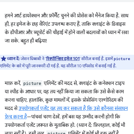
हमने आर्ट डायरेक्शन और फ़ॉर्मैट चुनने की प्रोसेस को मैनेज किया है. साथ
ही, हर इमेज के छह वैरिएंट उपलब्ध कराए हैं, ताकि क्लाइंट के डिवाइस
के डीपीआर और व्यूपोर्ट की चौड़ाई में होने वाली बदलावों को ध्यान में रखा
जा सके. बहुत ही बढ़िया!
ध्यान दें:
जेसन ग्रिब्सबी ने '
रिस्पॉन्सिव इमेज 101
' सीरीज़ बनाई है. इसमें
picture
एलिमेंट के बारे में पूरी जानकारी दी गई है. यह सीरीज़ 10 एपिसोड में बनाई गई है.
माफ़ करें,
picture
एलिमेंट की मदद से, क्लाइंट के कनेक्शन टाइप
या स्पीड के आधार पर, यह तय नहीं किया जा सकता कि उसे कैसे काम
करना चाहिए. हालांकि, कुछ मामलों में, इसके प्रोसेसिंग एल्गोरिदम की
मदद से
उपयोगकर्ता एजेंट यह तय कर सकता है कि उसे कौनसा संसाधन
फ़ेच करना है
—पांचवां चरण देखें. हमें बस यह उम्मीद करनी होगी कि
उपयोगकर्ता एजेंट ज़रूरत के मुताबिक हो. (ध्यान दें: फ़िलहाल, कोई भी
लागू नहीं है). इसी तरह,
picture
एलिमेंट में कोई भी हुक नहीं है,