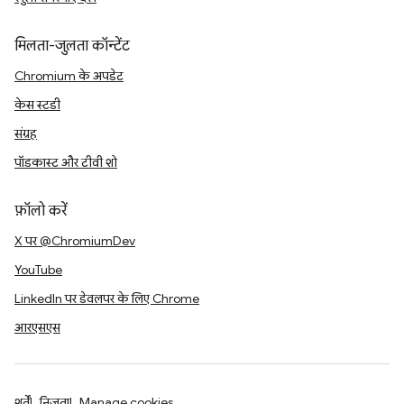
मिलता-जुलता कॉन्टेंट
Chromium के अपडेट
केस स्टडी
संग्रह
पॉडकास्ट और टीवी शो
फ़ॉलो करें
X पर @ChromiumDev
YouTube
LinkedIn पर डेवलपर के लिए Chrome
आरएसएस
शर्तें
निजता
Manage cookies