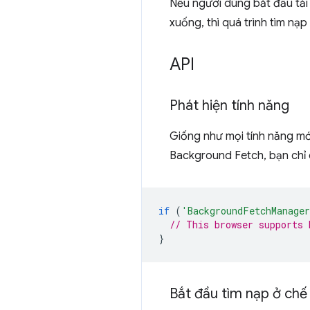
Nếu người dùng bắt đầu tải
xuống, thì quá trình tìm nạp
API
Phát hiện tính năng
Giống như mọi tính năng mới
Background Fetch, bạn chỉ 
if
(
'BackgroundFetchManage
// This browser supports 
}
Bắt đầu tìm nạp ở chế