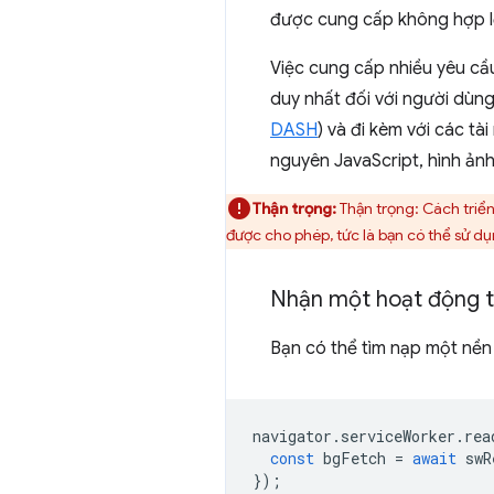
được cung cấp không hợp l
Việc cung cấp nhiều yêu cầ
duy nhất đối với người dùng
DASH
) và đi kèm với các tà
nguyên JavaScript, hình ảnh
Thận trọng:
Thận trọng: Cách triển
được cho phép, tức là bạn có thể sử dụ
Nhận một hoạt động t
Bạn có thể tìm nạp một nền
navigator
.
serviceWorker
.
rea
const
bgFetch
=
await
swR
});