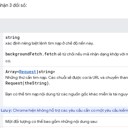
hận 3 đối số:
string
xác định riêng biệt lệnh tìm nạp ở chế độ nền này.
backgroundFetch.fetch
sẽ từ chối nếu mã nhận dạng khớp với 
có.
Array<
Request
|
string>
Những thứ cần tìm nạp. Các chuỗi sẽ được coi là URL và chuyển thà
Request(
the
String)
.
Bạn có thể tìm nạp nội dung từ các nguồn gốc khác miễn là tài ng
Lưu ý:
Chrome hiện không hỗ trợ các yêu cầu cần có một yêu cầu kiểm
Một đối tượng có thể bao gồm những nội dung sau: