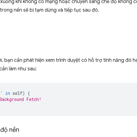
 xuống khi không có mạng hoặc chuyển sang chế độ không có
 trong nền sẽ bị tạm dừng và tiếp tục sau đó.
, bạn cần phát hiện xem trình duyệt có hỗ trợ tính năng đó h
cần làm như sau:
r'
in
self
)
{
Background Fetch!
 độ nền