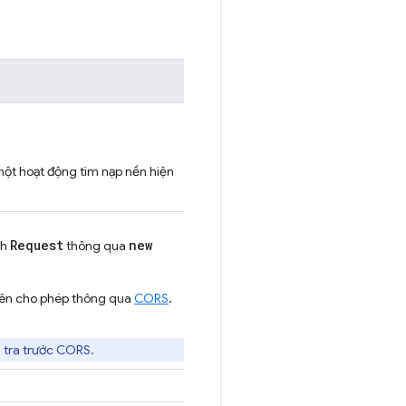
một hoạt động tìm nạp nền hiện
Request
new
nh
thông qua
uyên cho phép thông qua
CORS
.
 tra trước CORS.