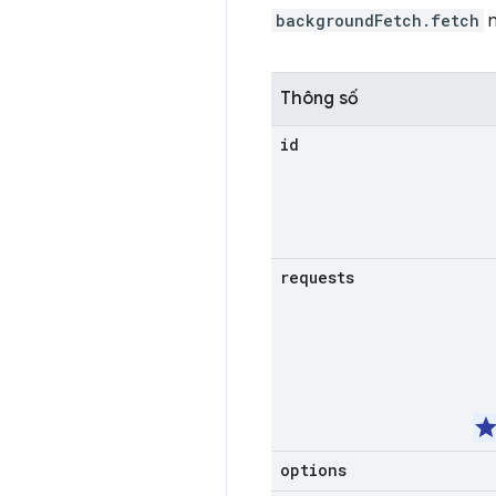
backgroundFetch.fetch
n
Thông số
id
requests
options