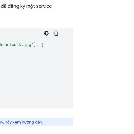
n đã đăng ký một service
5-artwork.jpg'
],
{
ày, hãy
xem hướng dẫn
.