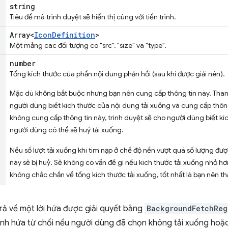
string
Tiêu đề mà trình duyệt sẽ hiển thị cùng với tiến trình.
Array<
Icon
Definition
>
Một mảng các đối tượng có "src", "size" và "type".
number
Tổng kích thước của phần nội dung phản hồi (sau khi được giải nén).
Mặc dù không bắt buộc nhưng bạn nên cung cấp thông tin này. Tha
người dùng biết kích thước của nội dung tải xuống và cung cấp thông 
không cung cấp thông tin này, trình duyệt sẽ cho người dùng biết kí
người dùng có thể sẽ huỷ tải xuống.
Nếu số lượt tải xuống khi tìm nạp ở chế độ nền vượt quá số lượng đượ
này sẽ bị huỷ. Sẽ không có vấn đề gì nếu kích thước tải xuống nhỏ h
không chắc chắn về tổng kích thước tải xuống, tốt nhất là bạn nên th
rả về một lời hứa được giải quyết bằng
BackgroundFetchReg
 Lệnh hứa từ chối nếu người dùng đã chọn không tải xuống ho