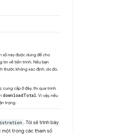
m số này được dùng để cho
tin về tiến trình. Nếu bạn
ch thước không xác định, do đó,
c cung cấp ở đây, thì quá trình
downloadTotal
ơn
. Vì vậy, nếu
ận trọng.
istration
. Tôi sẽ trình bày
ặc một trong các tham số