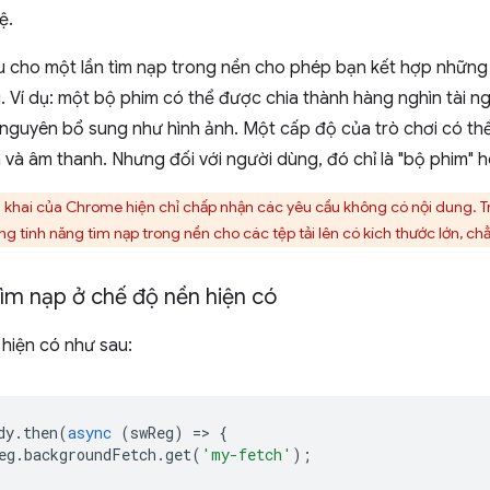
ệ.
u cho một lần tìm nạp trong nền cho phép bạn kết hợp những 
. Ví dụ: một bộ phim có thể được chia thành hàng nghìn tài n
i nguyên bổ sung như hình ảnh. Một cấp độ của trò chơi có thể 
 và âm thanh. Nhưng đối với người dùng, đó chỉ là "bộ phim" h
 khai của Chrome hiện chỉ chấp nhận các yêu cầu không có nội dung. Tr
ng tính năng tìm nạp trong nền cho các tệp tải lên có kích thước lớn, ch
ìm nạp ở chế độ nền hiện có
 hiện có như sau:
dy
.
then
(
async
(
swReg
)
=
>
{
eg
.
backgroundFetch
.
get
(
'my-fetch'
);