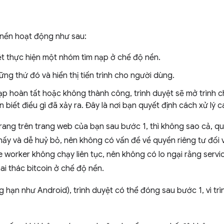
 nền hoạt động như sau:
ệt thực hiện một nhóm tìm nạp ở chế độ nền.
ững thứ đó và hiển thị tiến trình cho người dùng.
nạp hoàn tất hoặc không thành công, trình duyệt sẽ mở trình c
biết điều gì đã xảy ra. Đây là nơi bạn quyết định cách xử lý cá
ng trên trang web của bạn sau bước 1, thì không sao cả, quá 
 thấy và dễ huỷ bỏ, nên không có vấn đề về quyền riêng tư đối
ce worker không chạy liên tục, nên không có lo ngại rằng serv
i thác bitcoin ở chế độ nền.
 hạn như Android), trình duyệt có thể đóng sau bước 1, vì trì