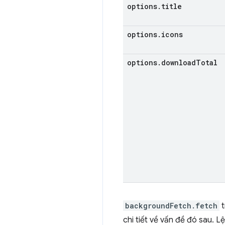
options
.
title
options
.
icons
options
.
download
Total
backgroundFetch.fetch
t
chi tiết về vấn đề đó sau.