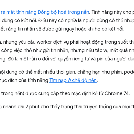
ã
ra mắt tính năng Đồng bộ hoá trong nền
. Tính năng này cho
 dùng có kết nối. Điều này có nghĩa là người dùng có thể nhập
iết rằng tin nhắn sẽ được gửi ngay hoặc khi họ có kết nối.
h, nhưng yêu cầu worker dịch vụ phải hoạt động trong suốt th
 công việc nhỏ như gửi tin nhắn, nhưng nếu tác vụ mất quá nhi
g, đó là một rủi ro đối với quyền riêng tư và pin của người dù
nội dung có thể mất nhiều thời gian, chẳng hạn như phim, po
 mục đích của tính năng
Tìm nạp ở chế độ nền
.
 trong nền) được cung cấp theo mặc định kể từ Chrome 74.
 nhanh dài 2 phút cho thấy trạng thái truyền thống của mọi th