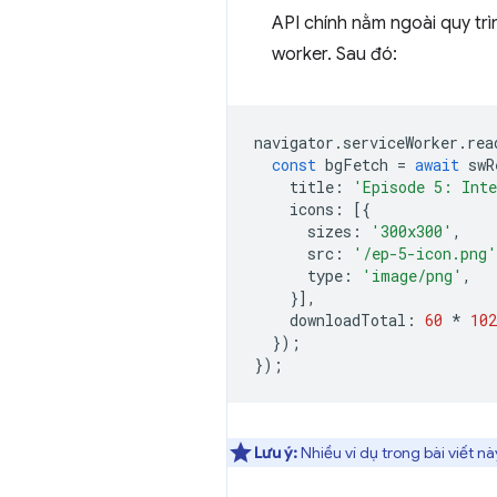
API chính nằm ngoài quy tr
worker. Sau đó:
navigator
.
serviceWorker
.
rea
const
bgFetch
=
await
swR
title
:
'Episode 5: Inte
icons
:
[{
sizes
:
'300x300'
,
src
:
'/ep-5-icon.png'
type
:
'image/png'
,
}],
downloadTotal
:
60
*
102
});
});
Lưu ý:
Nhiều ví dụ trong bài viết 