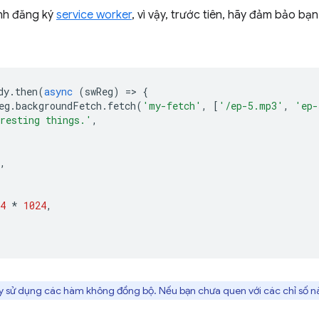
ình đăng ký
service worker
, vì vậy, trước tiên, hãy đảm bảo bạ
dy
.
then
(
async
(
swReg
)
=
>
{
eg
.
backgroundFetch
.
fetch
(
'my-fetch'
,
[
'/ep-5.mp3'
,
'ep-
resting things.'
,
,
4
*
1024
,
này sử dụng các hàm không đồng bộ. Nếu bạn chưa quen với các chỉ số n