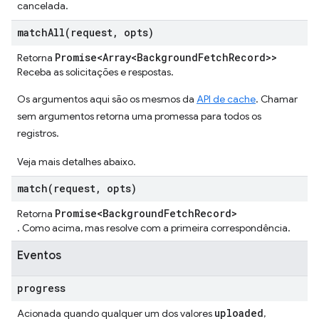
cancelada.
matchAll(
request
,
opts)
Promise<Array<Background
Fetch
Record>>
Retorna
Receba as solicitações e respostas.
Os argumentos aqui são os mesmos da
API de cache
. Chamar
sem argumentos retorna uma promessa para todos os
registros.
Veja mais detalhes abaixo.
match(
request
,
opts)
Promise<Background
Fetch
Record>
Retorna
. Como acima, mas resolve com a primeira correspondência.
Eventos
progress
uploaded
Acionada quando qualquer um dos valores
,