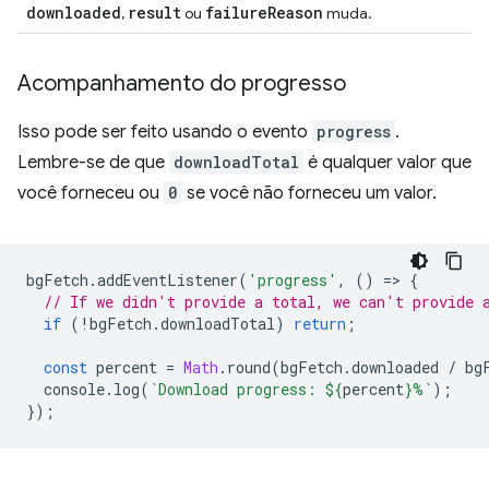
downloaded
result
failure
Reason
,
ou
muda.
Acompanhamento do progresso
Isso pode ser feito usando o evento
progress
.
Lembre-se de que
downloadTotal
é qualquer valor que
você forneceu ou
0
se você não forneceu um valor.
bgFetch
.
addEventListener
(
'progress'
,
()
=
>
{
// If we didn't provide a total, we can't provide 
if
(
!
bgFetch
.
downloadTotal
)
return
;
const
percent
=
Math
.
round
(
bgFetch
.
downloaded
/
bg
console
.
log
(
`Download progress: 
${
percent
}
%`
);
});