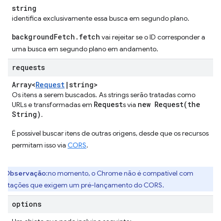
string
identifica exclusivamente essa busca em segundo plano.
backgroundFetch.fetch
vai rejeitar se o ID corresponder a
uma busca em segundo plano em andamento.
requests
Array<
Request
|
string>
Os itens a serem buscados. As strings serão tratadas como
Request
new
Request(
the
URLs e transformadas em
s via
String)
.
É possível buscar itens de outras origens, desde que os recursos
permitam isso via
CORS
.
Observação
:no momento, o Chrome não é compatível com
licitações que exigem um pré-lançamento do CORS.
options