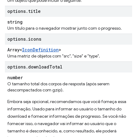
Um objeto que pode incluir o seguinte:
options
.
title
string
Um título para o navegador mostrar junto com o progresso.
options
.
icons
Array<
Icon
Definition
>
Uma matriz de objetos com "src", "size" e "type".
options
.
download
Total
number
O tamanho total dos corpos de resposta (após serem
descompactados com gzip).
Embora seja opcional, recomendamos que você forneça essa
informação. Usado para informar ao usuário o tamanho do
download e fornecer informações de progresso. Se você não
fornecer isso, o navegador vai informar ao usuário que o
tamanho é desconhecido, e, como resultado, ele poderá