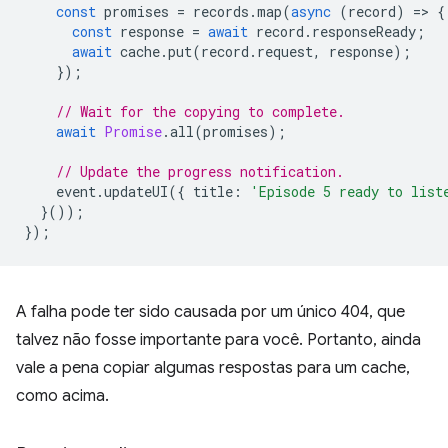
const
promises
=
records
.
map
(
async
(
record
)
=
>
{
const
response
=
await
record
.
responseReady
;
await
cache
.
put
(
record
.
request
,
response
);
});
// Wait for the copying to complete.
await
Promise
.
all
(
promises
);
// Update the progress notification.
event
.
updateUI
({
title
:
'Episode 5 ready to list
}());
});
A falha pode ter sido causada por um único 404, que
talvez não fosse importante para você. Portanto, ainda
vale a pena copiar algumas respostas para um cache,
como acima.