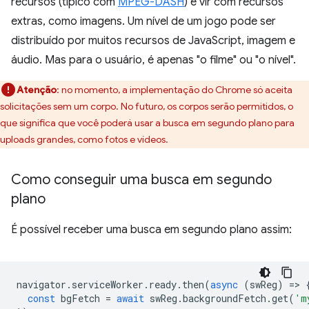
recursos (típico com
MPEG-DASH
) e vir com recursos
extras, como imagens. Um nível de um jogo pode ser
distribuído por muitos recursos de JavaScript, imagem e
áudio. Mas para o usuário, é apenas "o filme" ou "o nível".
Atenção
: no momento, a implementação do Chrome só aceita
solicitações sem um corpo. No futuro, os corpos serão permitidos, o
que significa que você poderá usar a busca em segundo plano para
uploads grandes, como fotos e vídeos.
Como conseguir uma busca em segundo
plano
É possível receber uma busca em segundo plano assim:
navigator
.
serviceWorker
.
ready
.
then
(
async
(
swReg
)
=
>
const
bgFetch
=
await
swReg
.
backgroundFetch
.
get
(
'm