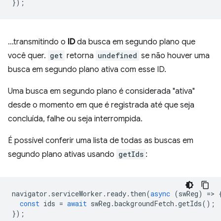
});
…transmitindo o
ID
da busca em segundo plano que
você quer.
get
retorna
undefined
se não houver uma
busca em segundo plano ativa com esse ID.
Uma busca em segundo plano é considerada "ativa"
desde o momento em que é registrada até que seja
concluída, falhe ou seja interrompida.
É possível conferir uma lista de todas as buscas em
segundo plano ativas usando
getIds
:
navigator
.
serviceWorker
.
ready
.
then
(
async
(
swReg
)
=
>
const
ids
=
await
swReg
.
backgroundFetch
.
getIds
();
});