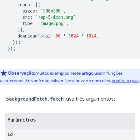
icons
:
[{
sizes
:
'300x300'
,
src
:
'/ep-5-icon.png'
,
type
:
'image/png'
,
}],
downloadTotal
:
60
*
1024
*
1024
,
});
});
Observação
:muitos exemplos neste artigo usam funções
assíncronas. Se você não estiver familiarizado com eles,
confira o guia
.
backgroundFetch.fetch
usa três argumentos:
Parâmetros
id