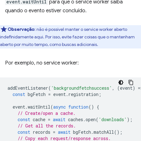
event.waitUntil
para que o service worker saiba
quando o evento estiver concluído.
Observação
: não é possível manter o service worker aberto
indefinidamente aqui. Por isso, evite fazer coisas que o mantenham
aberto por muito tempo, como buscas adicionais.
Por exemplo, no service worker:
addEventListener
(
'backgroundfetchsuccess'
,
(
event
)
=
const
bgFetch
=
event
.
registration
;
event
.
waitUntil
(
async
function
()
{
// Create/open a cache.
const
cache
=
await
caches
.
open
(
'downloads'
);
// Get all the records.
const
records
=
await
bgFetch
.
matchAll
();
// Copy each request/response across.