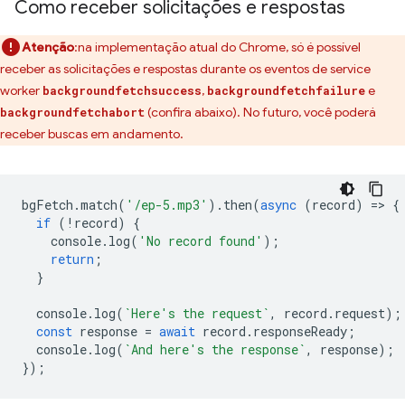
Como receber solicitações e respostas
Atenção
:na implementação atual do Chrome, só é possível
receber as solicitações e respostas durante os eventos de service
worker
,
e
backgroundfetchsuccess
backgroundfetchfailure
(confira abaixo). No futuro, você poderá
backgroundfetchabort
receber buscas em andamento.
bgFetch
.
match
(
'/ep-5.mp3'
).
then
(
async
(
record
)
=
>
{
if
(
!
record
)
{
console
.
log
(
'No record found'
);
return
;
}
console
.
log
(
`Here's the request`
,
record
.
request
);
const
response
=
await
record
.
responseReady
;
console
.
log
(
`And here's the response`
,
response
);
});