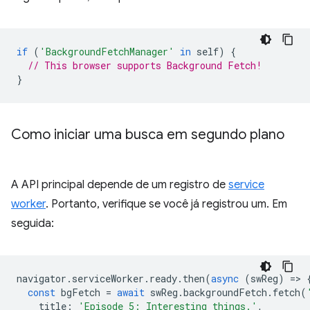
if
(
'BackgroundFetchManager'
in
self
)
{
// This browser supports Background Fetch!
}
Como iniciar uma busca em segundo plano
A API principal depende de um registro de
service
worker
. Portanto, verifique se você já registrou um. Em
seguida:
navigator
.
serviceWorker
.
ready
.
then
(
async
(
swReg
)
=
>
const
bgFetch
=
await
swReg
.
backgroundFetch
.
fetch
(
title
:
'Episode 5: Interesting things.'
,