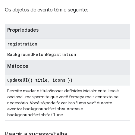
Os objetos de evento têm o seguinte:
Propriedades
registration
Background
Fetch
Registration
Métodos
updateUI(
{ title
,
icons })
Permite mudar o título/ícones definidos inicialmente. Isso é
opcional, mas permite que você forneça mais contexto, se
necessário. Você só pode fazer isso *uma vez* durante
backgroundfetchsuccess
eventos
e
backgroundfetchfailure
.
Reagir a sucesso
/
falha