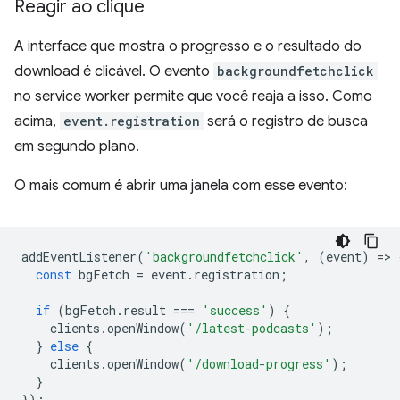
Reagir ao clique
A interface que mostra o progresso e o resultado do
download é clicável. O evento
backgroundfetchclick
no service worker permite que você reaja a isso. Como
acima,
event.registration
será o registro de busca
em segundo plano.
O mais comum é abrir uma janela com esse evento:
addEventListener
(
'backgroundfetchclick'
,
(
event
)
=
>
const
bgFetch
=
event
.
registration
;
if
(
bgFetch
.
result
===
'success'
)
{
clients
.
openWindow
(
'/latest-podcasts'
);
}
else
{
clients
.
openWindow
(
'/download-progress'
);
}
});