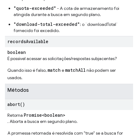
"quota-exceeded"
- A cota de armazenamento foi
atingida durante a busca em segundo plano.
"download-total-exceeded"
: o `downloadTotal`
fornecido foi excedido.
records
Available
boolean
É possível acessar as solicitações/respostas subjacentes?
match
matchAll
Quando isso é falso,
e
não podem ser
usados.
Métodos
abort(
)
Promise<boolean>
Retorna
. Aborta a busca em segundo plano.
A promessa retornada é resolvida com "true" se a busca for