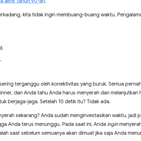
da akhir tahun 90-an
.
erkadang, kita tidak ingin membuang-buang waktu. Pengalam
l.
.
sering terganggu oleh konektivitas yang buruk. Semua pern
pinner, dan Anda tahu Anda harus menyerah dan melanjutkan h
uk berjaga-jaga. Setelah 10 detik itu? Tidak ada.
erah sekarang? Anda sudah menginvestasikan waktu, jadi 
ngga Anda terus menunggu. Pada saat ini, Anda
ingin
menyerah
alah saat sebelum semuanya akan dimuat jika saja Anda men