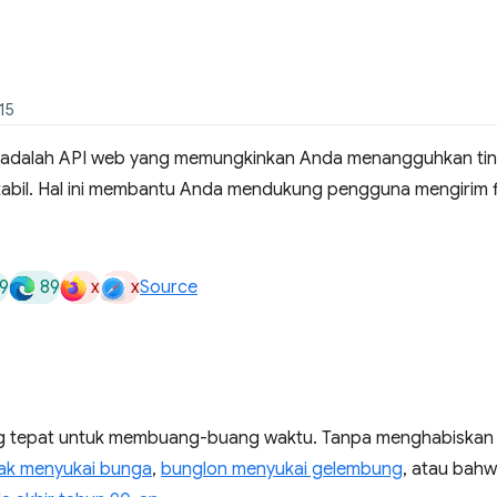
15
adalah API web yang memungkinkan Anda menangguhkan ti
stabil. Hal ini membantu Anda mendukung pengguna mengirim f
9
89
x
x
Source
g tepat untuk membuang-buang waktu. Tanpa menghabiskan wak
dak menyukai bunga
,
bunglon menyukai gelembung
, atau bah