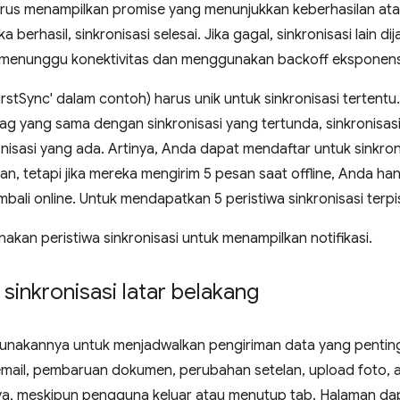
rus menampilkan promise yang menunjukkan keberhasilan at
a berhasil, sinkronisasi selesai. Jika gagal, sinkronisasi lain
uga menunggu konektivitas dan menggunakan backoff eksponens
irstSync' dalam contoh) harus unik untuk sinkronisasi tertent
ag yang sama dengan sinkronisasi yang tertunda, sinkronisas
isasi yang ada. Artinya, Anda dapat mendaftar untuk sinkroni
an, tetapi jika mereka mengirim 5 pesan saat offline, Anda 
mbali online. Untuk mendapatkan 5 peristiwa sinkronisasi terpi
kan peristiwa sinkronisasi untuk menampilkan notifikasi.
inkronisasi latar belakang
unakannya untuk menjadwalkan pengiriman data yang penting
 email, pembaruan dokumen, perubahan setelan, upload foto,
nya, meskipun pengguna keluar atau menutup tab. Halaman d