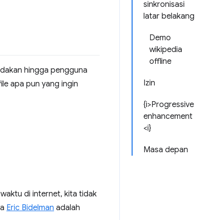
sinkronisasi
latar belakang
Demo
wikipedia
offline
ndakan hingga pengguna
Izin
ile apa pun yang ingin
{i>Progressive
enhancement
<i}
Masa depan
tu di internet, kita tidak
wa
Eric Bidelman
adalah