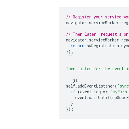
// Register your service wo
navigator
.
serviceWorker
.
reg
// Then later, request a on
navigator
.
serviceWorker
.
rea
return
swRegistration
.
syn
});
```
Then listen for the event i
```
js
self
.
addEventListener
(
'syn
if
(
event
.
tag
==
'myFirs
event
.
waitUntil
(
doSomeS
}
});