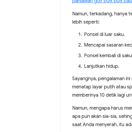
pahlawan golf putt putt pa
Namun, terkadang, hanya t
lebih seperti:
Ponsel di luar saku.
Mencapai sasaran keci
Ponsel kembali di saku
Lanjutkan hidup.
Sayangnya, pengalaman ini 
menatap layar putih atau s
memberinya 10 detik lagi unt
Namun, mengapa harus meny
apa pun akan sia-sia, sehi
saat Anda menyerah, itu ad