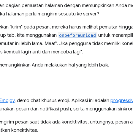
an bagian pemuatan halaman dengan memungkinkan Anda men
ka halaman perlu mengirim sesuatu ke server?
ekan "kirim" pada pesan, mereka harus melihat pemutar hingga
tup tab, kita menggunakan
onbeforeunload
untuk menampilk
utar ini lebih lama. Maaf". Jika pengguna tidak memiliki kon
s kembali lagi nanti dan mencoba lagi".
 memungkinkan Anda melakukan hal yang lebih baik.
Emojoy
, demo chat khusus emoji. Aplikasi ini adalah
progressi
ggunakan pesan dan notifikasi push, serta menggunakan sinkroni
irim pesan saat tidak ada konektivitas, untungnya, pesan aka
kan konektivitas.