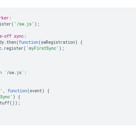
rker:
ister
(
'/sw.js'
);
e-off sync:
dy
.
then
(
function
(
swRegistration
)
{
c
.
register
(
'myFirstSync'
);
n `
/
sw
.
js
`:
c'
,
function
(
event
)
{
tSync'
)
{
tuff
());